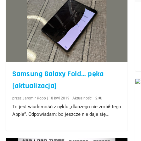
Samsung Galaxy Fold… pęka
[aktualizacja]
przez
Jaromir Kopp
|
18 kwi 2019
|
Aktualności
|
2
To jest wiadomość z cyklu „dlaczego nie zrobił tego
Apple”. Odpowiadam: bo jeszcze nie daje się...