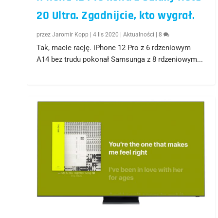
20 Ultra. Zgadnijcie, kto wygrał.
przez
Jaromir Kopp
|
4 lis 2020
|
Aktualności
|
8
Tak, macie rację. iPhone 12 Pro z 6 rdzeniowym
A14 bez trudu pokonał Samsunga z 8 rdzeniowym...