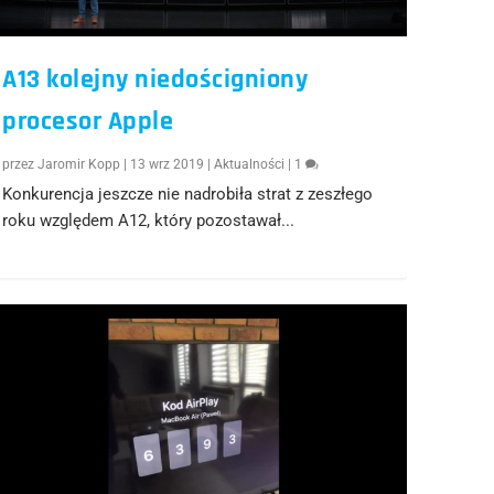
A13 kolejny niedościgniony
procesor Apple
przez
Jaromir Kopp
|
13 wrz 2019
|
Aktualności
|
1
Konkurencja jeszcze nie nadrobiła strat z zeszłego
roku względem A12, który pozostawał...