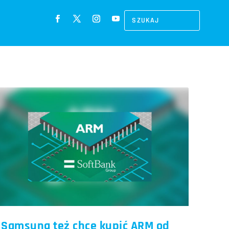
Samsung też chce kupić ARM od