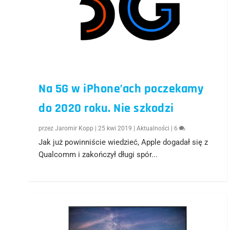
Na 5G w iPhone’ach poczekamy
do 2020 roku. Nie szkodzi
przez
Jaromir Kopp
|
25 kwi 2019
|
Aktualności
|
6
Jak już powinniście wiedzieć, Apple dogadał się z
Qualcomm i zakończył długi spór...