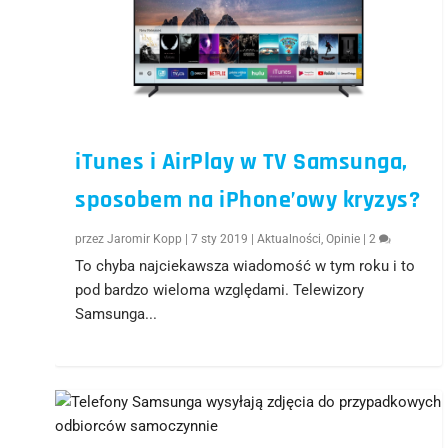
iTunes i AirPlay w TV Samsunga,
sposobem na iPhone’owy kryzys?
przez
Jaromir Kopp
|
7 sty 2019
|
Aktualności
,
Opinie
|
2
To chyba najciekawsza wiadomość w tym roku i to
pod bardzo wieloma względami. Telewizory
Samsunga...