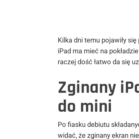
Kilka dni temu pojawiły s
iPad ma mieć na pokładzie
raczej dość łatwo da się u
Zginany iP
do mini
Po fiasku debiutu składa
widać, że zginany ekran ni