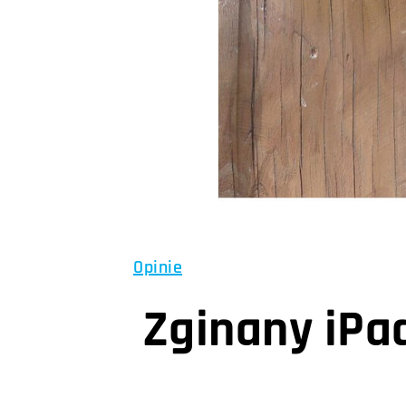
Opinie
Zginany iPad