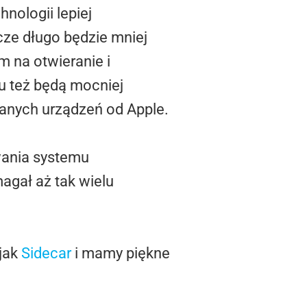
nologii lepiej
cze długo będzie mniej
m na otwieranie i
u też będą mocniej
anych urządzeń od Apple.
wania systemu
agał aż tak wielu
 jak
Sidecar
i mamy piękne