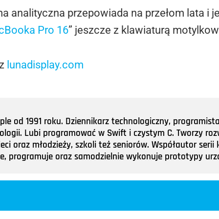
a analityczna przepowiada na przełom lata i je
cBooka Pro 16
” jeszcze z klawiaturą motylkow
 z
lunadisplay.com
e od 1991 roku. Dziennikarz technologiczny, programist
nologii. Lubi programować w Swift i czystym C. Tworzy roz
ieci oraz młodzieży, szkoli też seniorów. Współautor ser
tuje, programuje oraz samodzielnie wykonuje prototypy u