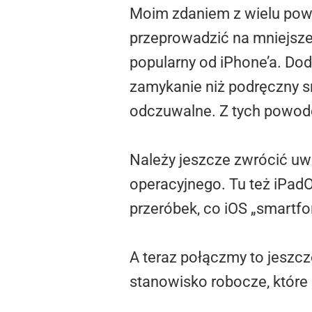
Moim zdaniem z wielu powo
przeprowadzić na mniejszej
popularny od iPhone’a. Dod
zamykanie niż podręczny s
odczuwalne. Z tych powodó
Należy jeszcze zwrócić u
operacyjnego. Tu też iPadO
przeróbek, co iOS „smartf
A teraz połączmy to jeszc
stanowisko robocze, które 