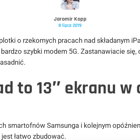
Jaromir Kopp
8 lipca 2019
ię plotki o rzekomych pracach nad składanym 
 bardzo szybki modem 5G. Zastanawiacie się, 
zasadnić.
ad to 13″ ekranu w
nych smartofnów Samsunga i kolejnym opóźnie
e jest łatwo zbudować.