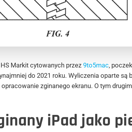
 IHS Markit cytowanych przez
9to5mac
, pocze
najmniej do 2021 roku. Wyliczenia oparte są 
 opracowanie zginanego ekranu. O tym drugim
ginany iPad jako p