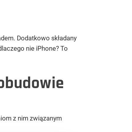
iPadem. Dodatkowo składany
dlaczego nie iPhone? To
 obudowie
niom z nim związanym