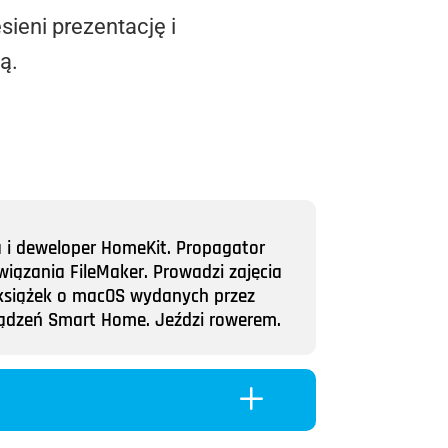
sieni prezentację i
ą.
a i deweloper HomeKit. Propagator
wiązania FileMaker. Prowadzi zajęcia
ii książek o macOS wydanych przez
rządzeń Smart Home. Jeździ rowerem.
L