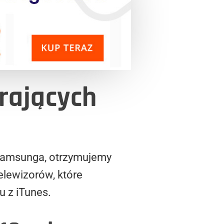
rających
 Samsunga, otrzymujemy
telewizorów, które
 z iTunes.