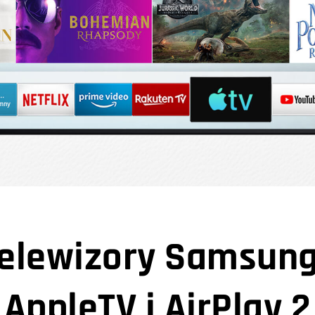
telewizory Samsung
AppleTV i AirPlay 2