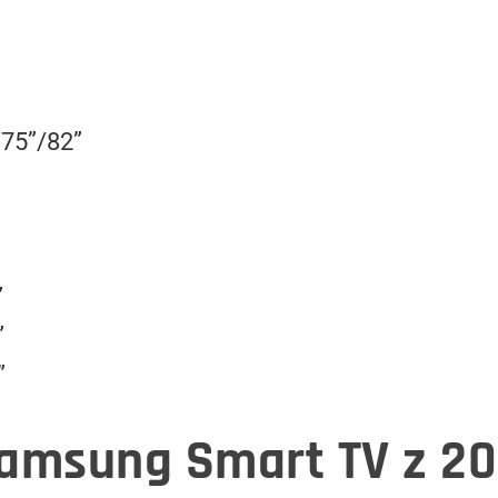
75”/82”
”
”
”
Samsung Smart TV z 20