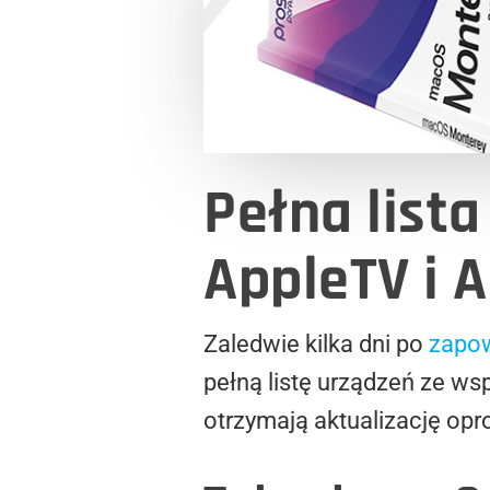
Pełna list
AppleTV i A
Zaledwie kilka dni po
zapow
pełną listę urządzeń ze wsp
otrzymają aktualizację op