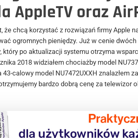
la AppleTV oraz Air
kt, że chcą korzystać z rozwiązań firmy Apple
wać ogromnych pieniędzy. Już w cenie dwóch
, który po aktualizacji systemu otrzyma wsparc
ocznika 2018 widziałem chociażby model NU7
, a 43-calowy model NU7472UXXH znalazłem za 
otrzymujemy bardzo dobrą cenę za telewizor ob