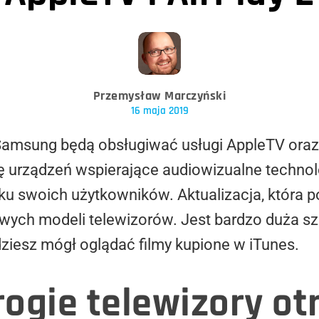
Przemysław Marczyński
16 maja 2019
 Samsung będą obsługiwać usługi AppleTV oraz 
ę urządzeń wspierające audiowizualne technol
ku swoich użytkowników. Aktualizacja, która p
nowych modeli telewizorów. Jest bardzo duża sza
dziesz mógł oglądać filmy kupione w iTunes.
drogie telewizory o