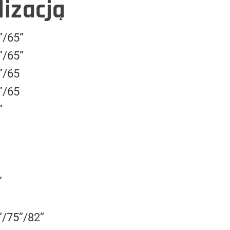
lizacją
”/65”
”/65”
”/65
”/65
”
”
/75”/82”