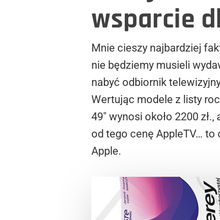
wsparcie d
Mnie cieszy najbardziej fa
nie będziemy musieli wyda
nabyć odbiornik telewizyjny
Wertując modele z listy r
49″ wynosi około 2200 zł.
od tego cenę AppleTV… to 
Apple.