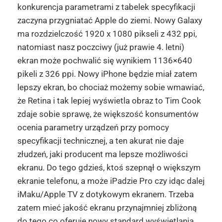
konkurencja parametrami z tabelek specyfikacji
zaczyna przygniatać Apple do ziemi. Nowy Galaxy
ma rozdzielczość 1920 x 1080 pikseli z 432 ppi,
natomiast nasz poczciwy (już prawie 4. letni)
ekran może pochwalić się wynikiem 1136×640
pikeli z 326 ppi. Nowy iPhone będzie miał zatem
lepszy ekran, bo chociaż możemy sobie wmawiać,
że Retina i tak lepiej wyświetla obraz to Tim Cook
zdaje sobie sprawę, że większość konsumentów
ocenia parametry urządzeń przy pomocy
specyfikacji technicznej, a ten akurat nie daje
złudzeń, jaki producent ma lepsze możliwości
ekranu. Do tego gdzieś, ktoś szepnął o większym
ekranie telefonu, a może iPadzie Pro czy idąc dalej
iMaku/Apple TV z dotykowym ekranem. Trzeba
zatem mieć jakość ekranu przynajmniej zbliżoną
do tego co oferuje nowy standard wyświetlania