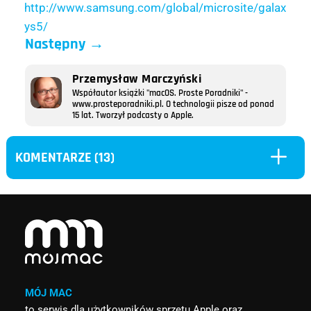
http://www.samsung.com/global/microsite/galax
ys5/
Następny
→
Przemysław Marczyński
Współautor książki "macOS. Proste Poradniki" -
www.prosteporadniki.pl. O technologii pisze od ponad
15 lat. Tworzył podcasty o Apple.
L
KOMENTARZE (13)
MÓJ MAC
to serwis dla użytkowników sprzętu Apple oraz