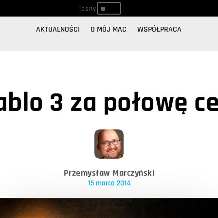
^
AKTUALNOŚCI
O MÓJ MAC
WSPÓŁPRACA
ablo 3 za połowę c
Przemysław Marczyński
15 marca 2014