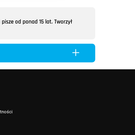
 pisze od ponad 15 lat. Tworzył
L
atności