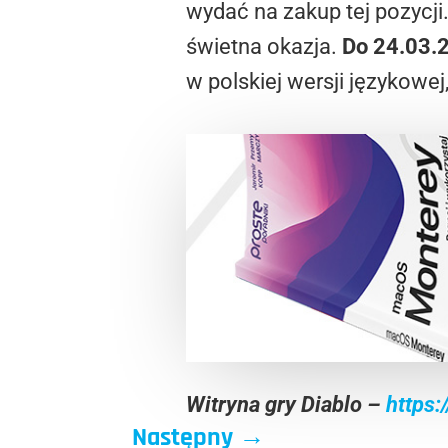
wydać na zakup tej pozycji.
świetna okazja.
D
o 24.03.
w polskiej wersji językowe
Witryna gry Diablo –
https:
Następny
→