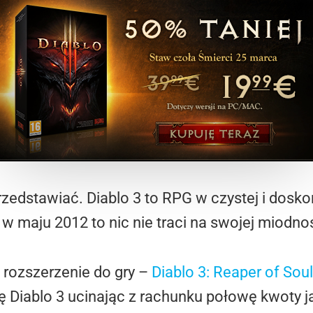
rzedstawiać. Diablo 3 to RPG w czystej i dosko
 w maju 2012 to nic nie traci na swojej miodnoś
 rozszerzenie do gry –
Diablo 3: Reaper of Sou
enę Diablo 3 ucinając z rachunku połowę kwoty 