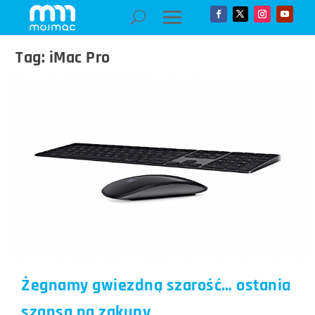
Tag:
iMac Pro
Żegnamy gwiezdną szarość… ostania
szansa na zakupy