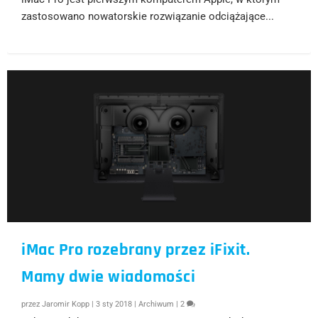
zastosowano nowatorskie rozwiązanie odciążające...
iMac Pro rozebrany przez iFixit.
Mamy dwie wiadomości
przez
Jaromir Kopp
|
3 sty 2018
|
Archiwum
|
2