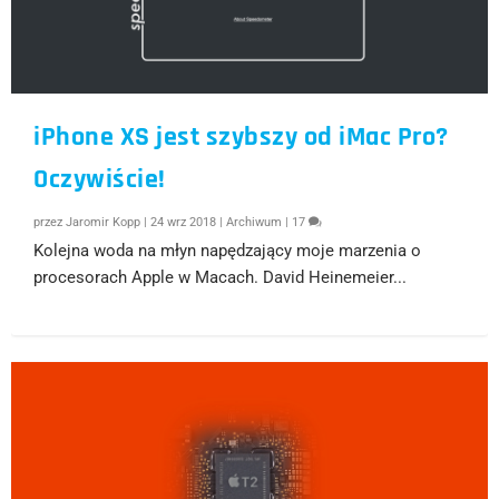
iPhone XS jest szybszy od iMac Pro?
Oczywiście!
przez
Jaromir Kopp
|
24 wrz 2018
|
Archiwum
|
17
Kolejna woda na młyn napędzający moje marzenia o
procesorach Apple w Macach. David Heinemeier...