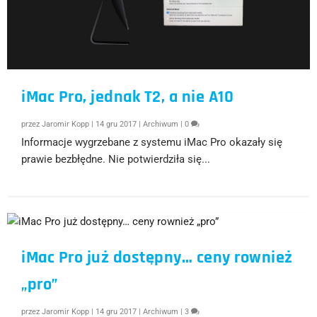
iMac Pro, jednak T2, a nie A10
przez
Jaromir Kopp
|
14 gru 2017
|
Archiwum
|
0
Informacje wygrzebane z systemu iMac Pro okazały się
prawie bezbłędne. Nie potwierdziła się...
iMac Pro już dostępny… ceny rownież
„pro”
przez
Jaromir Kopp
|
14 gru 2017
|
Archiwum
|
3