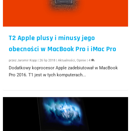
T2 Apple plusy i minusy jego
obecności w MacBook Pro i iMac Pro
przez
Jaromir Kopp
|
26 lip 2018
|
Aktualności
,
Opinie
|
4
Dodatkowy koprocesor Apple zadebiutował w MacBook
Pro 2016. T1 jest w tych komputerach...