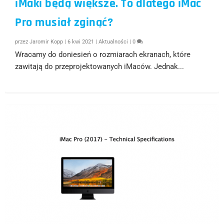
iMaki będą większe. To dlatego iMac
Pro musiał zginąć?
przez
Jaromir Kopp
|
6 kwi 2021
|
Aktualności
|
0
Wracamy do doniesień o rozmiarach ekranach, które
zawitają do przeprojektowanych iMaców. Jednak...