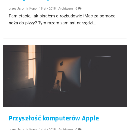
przez
Jaromir Kopp
|
18 sty 2018
|
Archiwum
|
6
Pamiętacie, jak pisałem o rozbudowie iMac za pomocą
noża do pizzy? Tym razem zamiast narzędzi...
Przyszłość komputerów Apple
przez
Jaromir Kopp
|
14 sty 2018
|
Archiwum
|
0