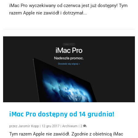
iMac Pro wyczekiwany od czerwca jest już dostępny! Tym
razem Apple nie zawiódł i dotrzymał...
iMac Pro dostępny od 14 grudnia!
przez
Jaromir Kopp
|
12 gru 2017
|
Archiwum
|
2
Tym razem Apple nie zawiódł. Zgodnie z obietnicą iMac