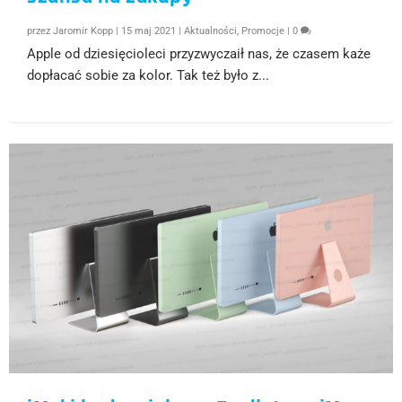
przez
Jaromir Kopp
|
15 maj 2021
|
Aktualności
,
Promocje
|
0
Apple od dziesięcioleci przyzwyczaił nas, że czasem każe
dopłacać sobie za kolor. Tak też było z...