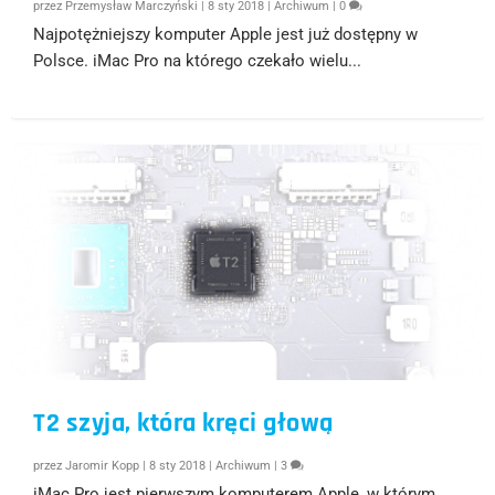
przez
Przemysław Marczyński
|
8 sty 2018
|
Archiwum
|
0
Najpotężniejszy komputer Apple jest już dostępny w
Polsce. iMac Pro na którego czekało wielu...
T2 szyja, która kręci głową
przez
Jaromir Kopp
|
8 sty 2018
|
Archiwum
|
3
iMac Pro jest pierwszym komputerem Apple, w którym