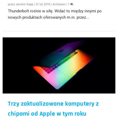
przez
Jaromir Kopp
|
21 lut 2018
|
Archiwum
|
1
Thunderbolt rośnie w siłę. Widać to między innymi po
nowych produktach oferowanych m.in. przez...
Trzy zaktualizowane komputery z
chipami od Apple w tym roku