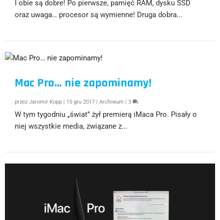
I obie są dobre! Po pierwsze, pamięć RAM, dysku SSD
oraz uwaga… procesor są wymienne! Druga dobra...
Mac Pro… nie zapominamy!
przez
Jaromir Kopp
|
15 gru 2017
|
Archiwum
|
3
W tym tygodniu „świat” żył premierą iMaca Pro. Pisały o
niej wszystkie media, związane z...