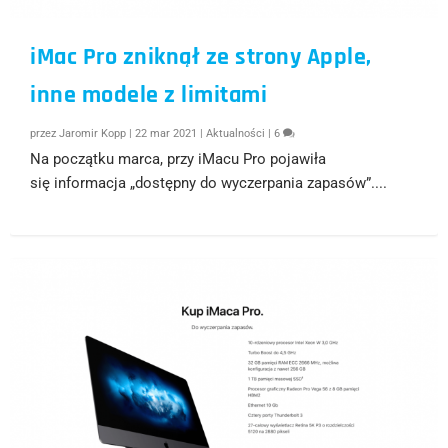
iMac Pro zniknął ze strony Apple,
inne modele z limitami
przez
Jaromir Kopp
|
22 mar 2021
|
Aktualności
|
6
Na początku marca, przy iMacu Pro pojawiła
się informacja „dostępny do wyczerpania zapasów”....