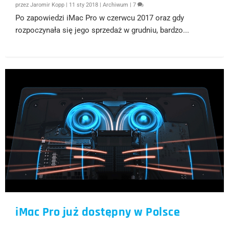
przez
Jaromir Kopp
|
11 sty 2018
|
Archiwum
|
7
Po zapowiedzi iMac Pro w czerwcu 2017 oraz gdy
rozpoczynała się jego sprzedaż w grudniu, bardzo...
iMac Pro już dostępny w Polsce