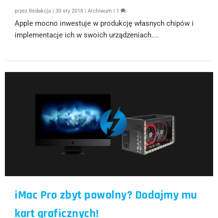
przez
Redakcja
|
30 sty 2018
|
Archiwum
|
1
Apple mocno inwestuje w produkcję własnych chipów i
implementacje ich w swoich urządzeniach....
iMac Pro zbyt powolny? Dodajmy mu
kart graficznych!