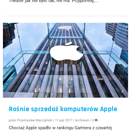
Theater jak nie było tak, nie ma. Przypomnę,...
Rośnie sprzedaż komputerów Apple
przez
Przemysław Marczyński
|
11 paź 2017
|
Archiwum
|
0
Chociaż Apple spadło w rankingu Gartnera z czwartej