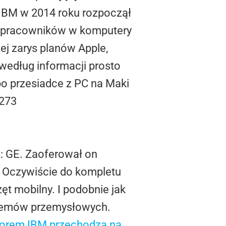
 IBM w 2014 roku rozpoczął
h pracowników w komputery
ej zarys planów Apple,
 według informacji prosto
po przesiadce z PC na Maki
 273
z: GE. Zaoferował on
 Oczywiście do kompletu
t mobilny. I podobnie jak
ystemów przemysłowych.
wzorem IBM przechodzą na