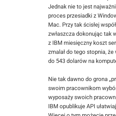
Jednak nie to jest najważn
proces przesiadki z Wind
Mac. Przy tak ścisłej wspó
zwłaszcza dokonując tak wie
z IBM miesięczny koszt se
zmalał do tego stopnia, że
do 543 dolarów na komput
Nie tak dawno do grona „pr
swoim pracownikom wybór,
wyposaży swoich pracownik
IBM opublikuje API ułatwi
Więcej o tym możecie prze