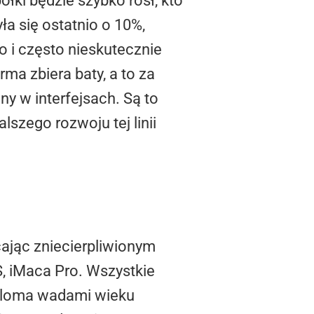
łki będzie szybko rósł, kto
a się ostatnio o 10%,
o i często nieskutecznie
rma zbiera baty, a to za
y w interfejsach. Są to
szego rozwoju tej linii
ając zniecierpliwionym
 iMaca Pro. Wszystkie
wieloma wadami wieku