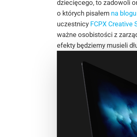
dziecięcego, to zadowoli 
o których pisałem
na blog
uczestnicy
FCPX Creative
ważne osobistości z zarząd
efekty będziemy musieli dł