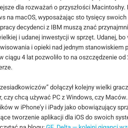
iejsze dla rozważań o przyszłości Macintoshy.
ows na macOS, wyposażając sto tysięcy swoic
łpracy decydenci z IBM muszą znać przynajmni
lkiej i udanej inwestycji w sprzęt. Udanej, bo
rwisowania i opieki nad jednym stanowiskiem 
 w ciągu 4 lat pozwoliło to na oszczędzenie od
erze.
zesiadkowiczów” dołączył kolejny wielki grac
 czy chcą używać PC z Windows, czy Maców.
ów w iPhone’y i iPady jako obowiązujący sprzę
ające tworzenie aplikacji dla iOS do swoich s
czytać na blogu:
GE, Delta — kolejni giganci 