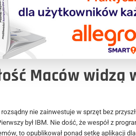
złość Maców
widzą w
 rozsądny nie zainwestuje w sprzęt bez przysz
Pierwszy był IBM. Nie dość, że wespół z prog
emów, to opublikował ponad setkę aplikacji dla