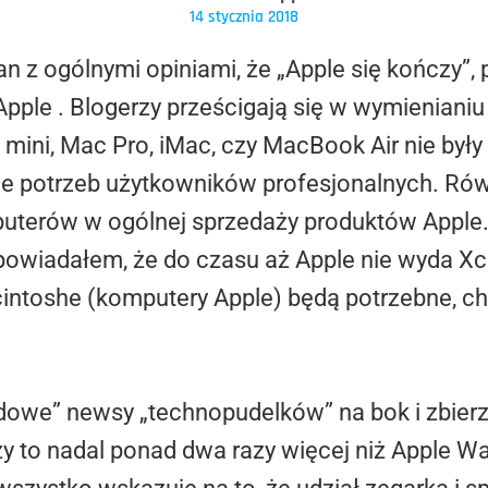
14 stycznia 2018
n z ogólnymi opiniami, że „Apple się kończy”, 
ple . Blogerzy prześcigają się w wymienianiu 
ini, Mac Pro, iMac, czy MacBook Air nie były
ie potrzeb użytkowników profesjonalnych. Rów
uterów w ogólnej sprzedaży produktów Apple.
odpowiadałem, że do czasu aż Apple nie wyda X
intoshe (komputery Apple) będą potrzebne, c
idowe” newsy „technopudelków” na bok i zbier
y to nadal ponad dwa razy więcej niż Apple Wa