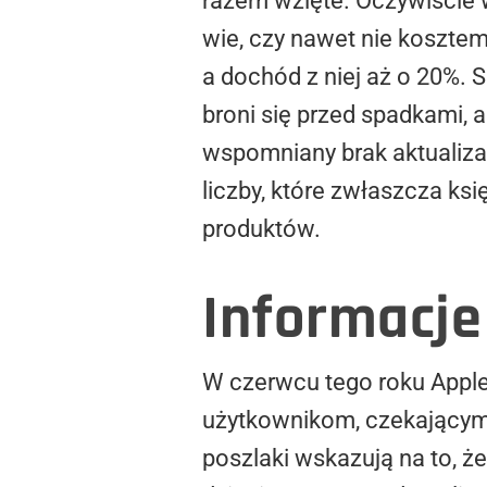
razem wzięte. Oczywiście w
wie, czy nawet nie koszte
a dochód z niej aż o 20%. 
broni się przed spadkami, a
wspomniany brak aktualizac
liczby, które zwłaszcza ks
produktów.
Informacj
W czerwcu tego roku Apple
użytkownikom, czekającym
poszlaki wskazują na to, ż