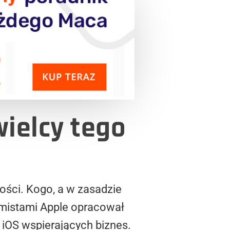
ielcy tego
łości. Kogo, a w zasadzie
ramistami Apple opracował
 iOS wspierających biznes.