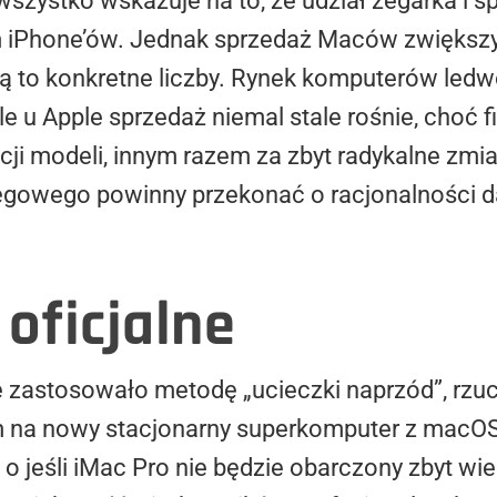
szystko wskazuje na to, że udział zegarka i spó
m iPhone’ów. Jednak sprzedaż Maców zwiększył
Są to konkretne liczby. Rynek komputerów ledw
le u Apple sprzedaż niemal stale rośnie, choć fi
ji modeli, innym razem za zbyt radykalne zmian
ięgowego powinny przekonać o racjonalności dal
e
oficjalne
 zastosowało metodę „ucieczki naprzód”, rzuc
 na nowy stacjonarny superkomputer z macOS,
e o jeśli iMac Pro nie będzie obarczony zbyt 