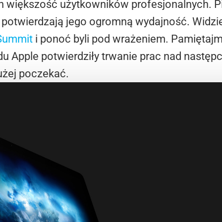
on większość użytkowników profesjonalnych. 
u
potwierdzają jego ogromną wydajność. Widziel
 Summit
i ponoć byli pod wrażeniem. Pamiętajmy
u Apple potwierdziły trwanie prac nad następ
użej poczekać.