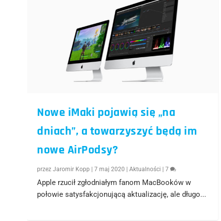
Nowe iMaki pojawią się „na
dniach”, a towarzyszyć będą im
nowe AirPodsy?
przez
Jaromir Kopp
|
7 maj 2020
|
Aktualności
|
7
Apple rzucił zgłodniałym fanom MacBooków w
połowie satysfakcjonującą aktualizację, ale długo...