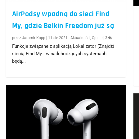
AirPodsy wpadną do sieci Find
My, gdzie Belkin Freedom już są
przez
Jaromir Kopp
|
11 sie 2021
|
Aktualności
,
Opinie
|
3
Funkcje związane z aplikacją Lokalizator (Znajdź) i
siecią Find My… w nadchodzących systemach
będą...