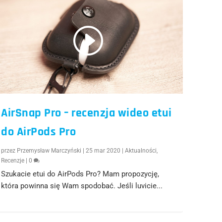
AirSnap Pro – recenzja wideo etui
do AirPods Pro
przez
Przemysław Marczyński
|
25 mar 2020
|
Aktualności
,
Recenzje
|
0
Szukacie etui do AirPods Pro? Mam propozycję,
która powinna się Wam spodobać. Jeśli luvicie...