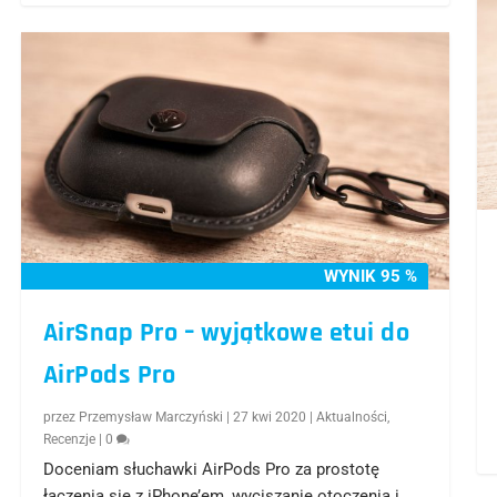
WYNIK 95 %
AirSnap Pro – wyjątkowe etui do
AirPods Pro
przez
Przemysław Marczyński
|
27 kwi 2020
|
Aktualności
,
Recenzje
|
0
Doceniam słuchawki AirPods Pro za prostotę
łączenia się z iPhone’em, wyciszanie otoczenia i...