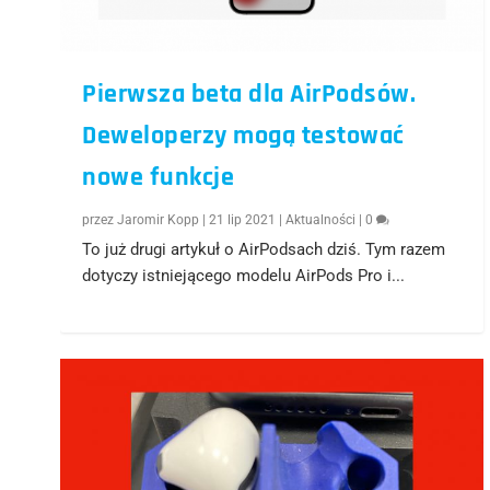
Pierwsza beta dla AirPodsów.
Deweloperzy mogą testować
nowe funkcje
przez
Jaromir Kopp
|
21 lip 2021
|
Aktualności
|
0
To już drugi artykuł o AirPodsach dziś. Tym razem
dotyczy istniejącego modelu AirPods Pro i...