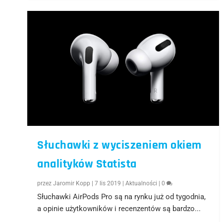
Słuchawki z wyciszeniem okiem
analityków Statista
przez
Jaromir Kopp
|
7 lis 2019
|
Aktualności
|
0
Słuchawki AirPods Pro są na rynku już od tygodnia,
a opinie użytkowników i recenzentów są bardzo...