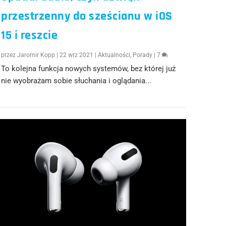
przestrzenny do sześcianu w iOS
15 i reszcie
przez
Jaromir Kopp
|
22 wrz 2021
|
Aktualności
,
Porady
|
7
To kolejna funkcja nowych systemów, bez której już
nie wyobrażam sobie słuchania i oglądania...