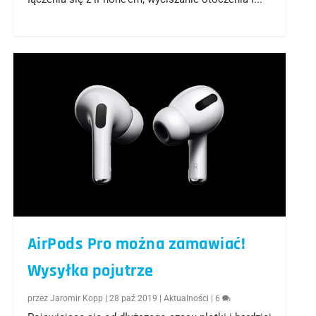
AirPods Pro można zamawiać!
Wysyłka pojutrze
przez
Jaromir Kopp
|
28 paź 2019
|
Aktualności
|
6