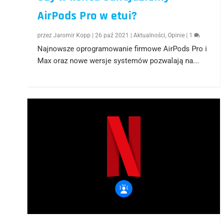
AirPods Pro w etui?
przez
Jaromir Kopp
|
26 paź 2021
|
Aktualności
,
Opinie
|
1
Najnowsze oprogramowanie firmowe AirPods Pro i
Max oraz nowe wersje systemów pozwalają na...