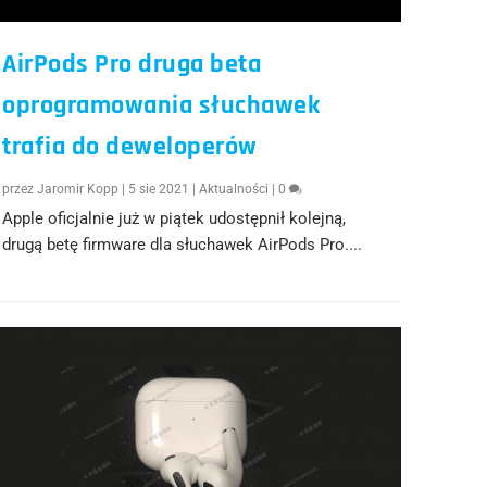
AirPods Pro druga beta
oprogramowania słuchawek
trafia do deweloperów
przez
Jaromir Kopp
|
5 sie 2021
|
Aktualności
|
0
Apple oficjalnie już w piątek udostępnił kolejną,
drugą betę firmware dla słuchawek AirPods Pro....