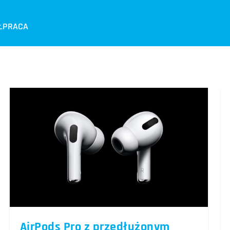
ŁPRACA
AirPods Pro z przedłużonym