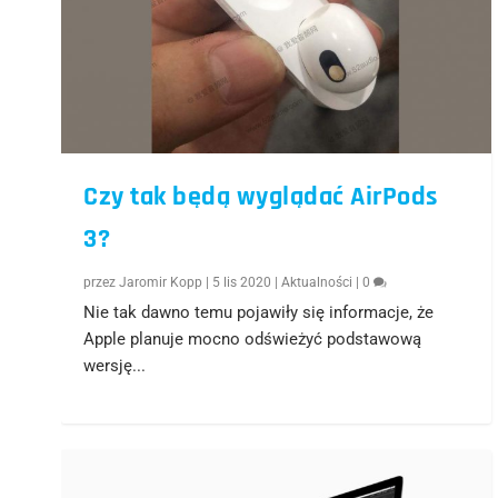
Czy tak będą wyglądać AirPods
3?
przez
Jaromir Kopp
|
5 lis 2020
|
Aktualności
|
0
Nie tak dawno temu pojawiły się informacje, że
Apple planuje mocno odświeżyć podstawową
wersję...