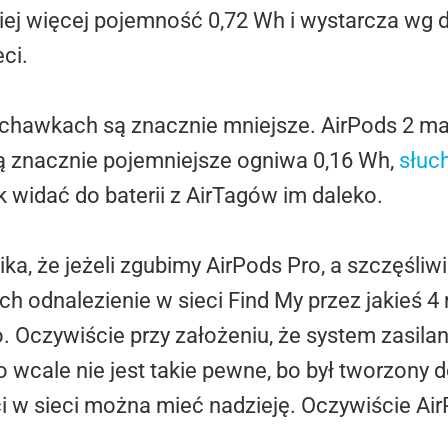
iej więcej pojemność 0,72 Wh i wystarcza wg 
ci.
chawkach są znacznie mniejsze. AirPods 2 ma
ą znacznie pojemniejsze ogniwa 0,16 Wh,
słuc
k widać do baterii z AirTagów im daleko.
ka, że jeżeli zgubimy AirPods Pro, a szczęśl
ch odnalezienie w sieci Find My przez jakieś 4
. Oczywiście przy założeniu, że system zasila
 wcale nie jest takie pewne, bo był tworzony d
i w sieci można mieć nadzieję. Oczywiście Ai