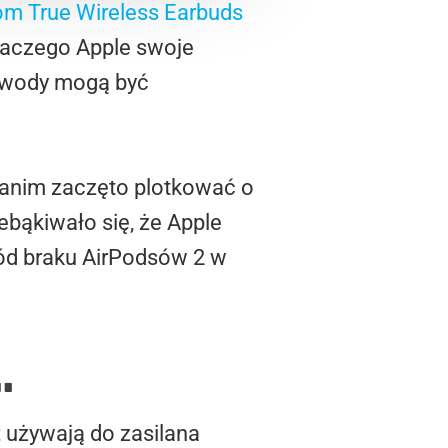
 True Wireless Earbuds
 Dlaczego Apple swoje
 Powody mogą być
 zanim zaczęto plotkować o
ebąkiwało się, że Apple
ód braku AirPodsów 2 w
…
t
używają do zasilana