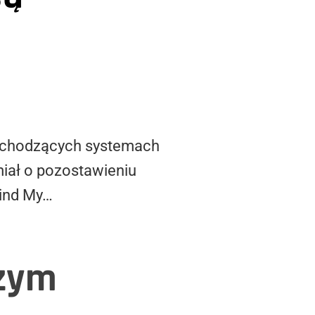
nadchodzących systemach
iał o pozostawieniu
Find My…
czym