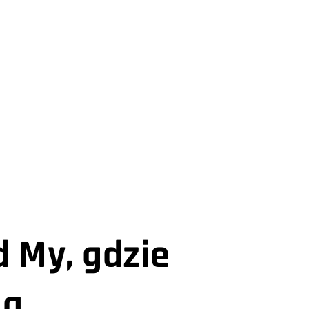
d My, gdzie
są