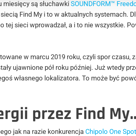
ku miesięcy są słuchawki
SOUNDFORM™ Freedom
 z siecią Find My i to w aktualnych systemach.
o tej sieci wprowadzał, a i to nie wszystkie.
ntowane w marcu 2019 roku, czyli spor czasu,
tały ujawnione pół roku później. Już wtedy prz
egoś własnego lokalizatora. To może być pow
ergii przez Find My
 jego jak na razie konkurencja
Chipolo One Spo