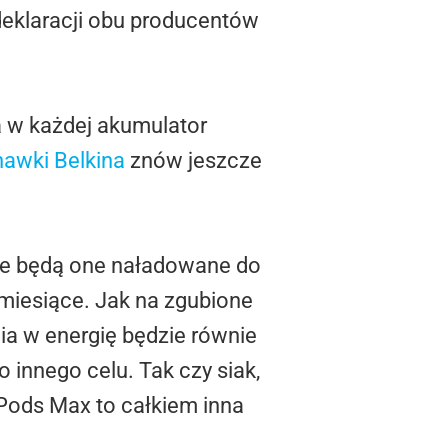
deklaracji obu producentów
 w każdej akumulator
hawki Belkina
znów jeszcze
iwie będą one naładowane do
 miesiące. Jak na zgubione
nia w energię będzie równie
o innego celu. Tak czy siak,
rPods Max to całkiem inna