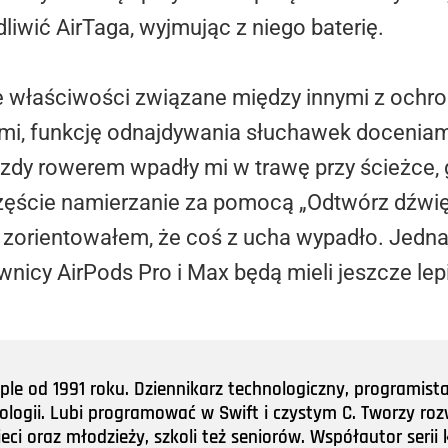
iwić AirTaga, wyjmując z niego baterię.
 właściwości związane między innymi z ochro
mi, funkcję odnajdywania słuchawek doceniam
azdy rowerem wpadły mi w trawę przy ścieżce, 
ęście namierzanie za pomocą „Odtwórz dźwię
ę zorientowałem, że coś z ucha wypadło. Jedna
wnicy AirPods Pro i Max będą mieli jeszcze lep
e od 1991 roku. Dziennikarz technologiczny, programist
nologii. Lubi programować w Swift i czystym C. Tworzy roz
ieci oraz młodzieży, szkoli też seniorów. Współautor ser