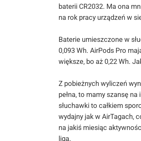
baterii CR2032. Ma ona mn
na rok pracy urządzeń w sie
Baterie umieszczone w słu
0,093 Wh. AirPods Pro maj
większe, bo aż 0,22 Wh. Ja
Z pobieżnych wyliczeń wyni
pełna, to mamy szansę na i
słuchawki to całkiem sporo
wydajny jak w AirTagach, co
na jakiś miesiąc aktywnośc
liga.