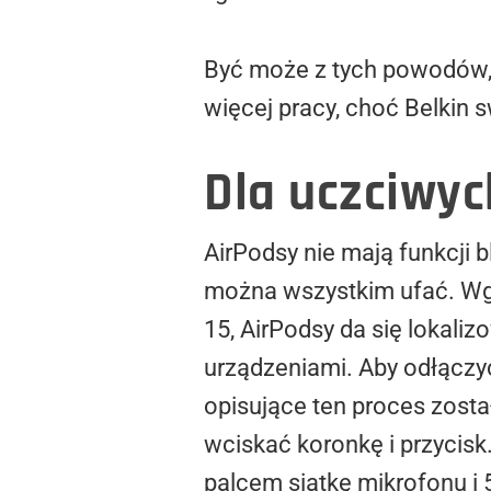
Być może z tych powodów, 
więcej pracy, choć Belkin s
Dla uczciwy
AirPodsy nie mają funkcji 
można wszystkim ufać. Wg
15, AirPodsy da się lokaliz
urządzeniami. Aby odłączyć
opisujące ten proces zost
wciskać koronkę i przycisk
palcem siatkę mikrofonu i 5