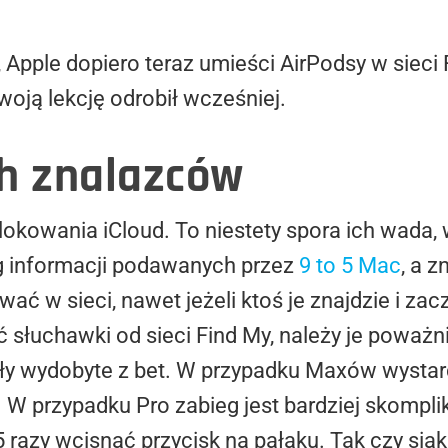
Apple dopiero teraz umieści AirPodsy w sieci
woją lekcję odrobił wcześniej.
ch znalazców
blokowania iCloud. To niestety spora ich wada,
 informacji podawanych przez
9 to 5 Mac
, a 
ować w sieci, nawet jeżeli ktoś je znajdzie i z
 słuchawki od sieci Find My, należy je poważ
ały wydobyte z bet. W przypadku Maxów wysta
. W przypadku Pro zabieg jest bardziej skompl
 razy wcisnąć przycisk na pałąku. Tak czy siak