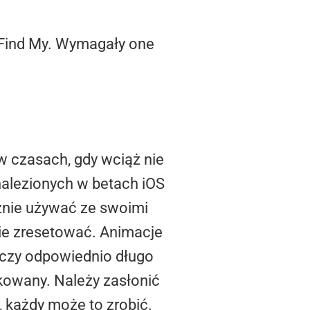
 Find My. Wymagały one
 w czasach, gdy wciąż nie
znalezionych w betach iOS
acznie używać ze swoimi
nie zresetować. Animacje
rczy odpowiednio długo
ikowany. Należy zasłonić
, każdy może to zrobić.