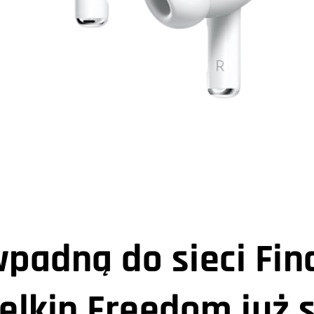
padną do sieci Fin
elkin Freedom już 