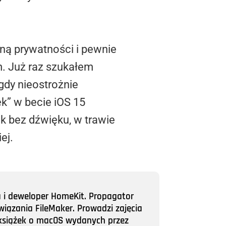
ną prywatności i pewnie
. Już raz szukałem
gdy nieostrożnie
k” w becie iOS 15
k bez dźwięku, w trawie
iej.
a i deweloper HomeKit. Propagator
wiązania FileMaker. Prowadzi zajęcia
ii książek o macOS wydanych przez