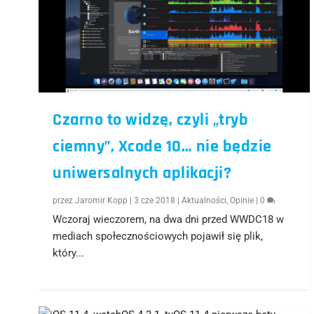
Czarno to widzę, czyli „tryb
ciemny”, Xcode 10… nie będzie
uniwersalnych aplikacji?
przez
Jaromir Kopp
|
3 cze 2018
|
Aktualności
,
Opinie
|
0
Wczoraj wieczorem, na dwa dni przed WWDC18 w
mediach społecznościowych pojawił się plik,
który...