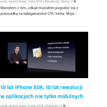
przez
Jaromir Kopp
|
3 kwi 2018
|
Aktualności
,
Opinie
|
2
Marzyłem o tym, odkąd musiałem pogodzić się z
przesiadką na bałaganiarskie CPU Intela. Moje...
10 lat iPhone SDK, 10 lat rewolucji
w aplikacjach nie tylko mobilnych
przez
Jaromir Kopp
|
8 mar 2018
|
Archiwum
|
0