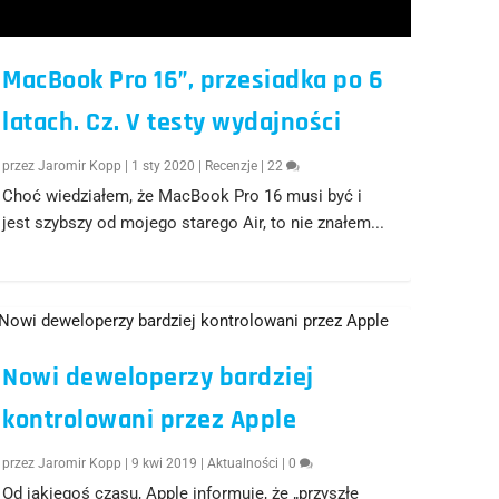
MacBook Pro 16”, przesiadka po 6
latach. Cz. V testy wydajności
przez
Jaromir Kopp
|
1 sty 2020
|
Recenzje
|
22
Choć wiedziałem, że MacBook Pro 16 musi być i
jest szybszy od mojego starego Air, to nie znałem...
Nowi deweloperzy bardziej
kontrolowani przez Apple
przez
Jaromir Kopp
|
9 kwi 2019
|
Aktualności
|
0
Od jakiegoś czasu, Apple informuje, że „przyszłe