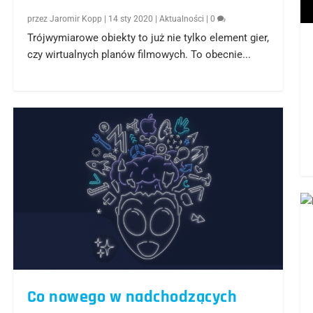
przez
Jaromir Kopp
|
14 sty 2020
|
Aktualności
|
0
Trójwymiarowe obiekty to już nie tylko element gier,
czy wirtualnych planów filmowych. To obecnie...
Co nowego w nadchodzących