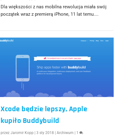
Dla większości z nas mobilna rewolucja miała swój
początek wraz z premierą iPhone, 11 lat temu....
Xcode będzie lepszy, Apple
kupiło Buddybuild
przez
Jaromir Kopp
|
3 sty 2018
|
Archiwum
|
1