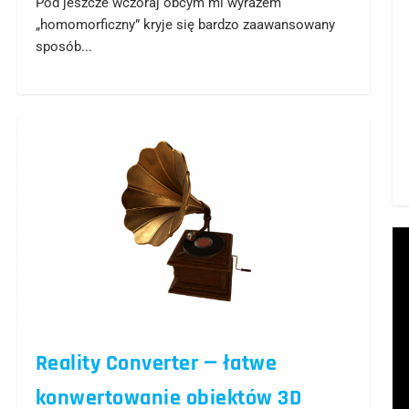
Pod jeszcze wczoraj obcym mi wyrazem
„homomorficzny” kryje się bardzo zaawansowany
sposób...
Reality Converter — łatwe
konwertowanie obiektów 3D