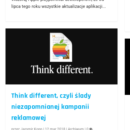
lipca tego roku wszystkie aktualizacje aplikacji...
Think different, czyli ślady
niezapomnianej kampanii
reklamowej
przez
Jaromir Kopp
|
12 mar 2018
|
Archiwum
|
0