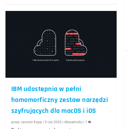
IBM udostępnia w pełni
homomorficzny zestaw narzędzi
szyfrujących dla macOS i iOS
przez
Jaromir Kopp
|
9 cze 2020
|
Aktualności
|
1