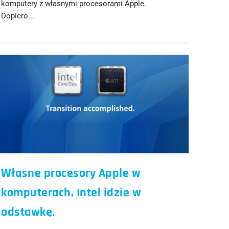
komputery z własnymi procesorami Apple.
Dopiero...
Własne procesory Apple w
komputerach, Intel idzie w
odstawkę.