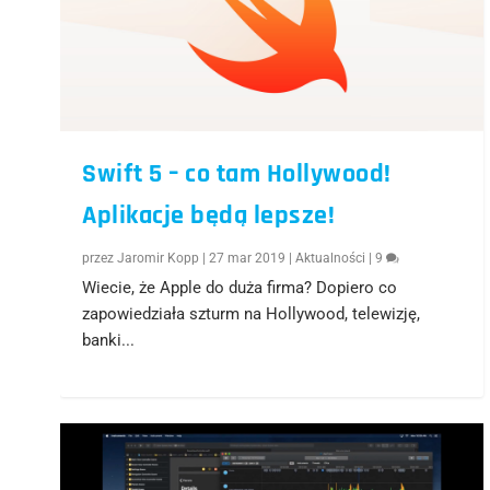
Swift 5 – co tam Hollywood!
Aplikacje będą lepsze!
przez
Jaromir Kopp
|
27 mar 2019
|
Aktualności
|
9
Wiecie, że Apple do duża firma? Dopiero co
zapowiedziała szturm na Hollywood, telewizję,
banki...