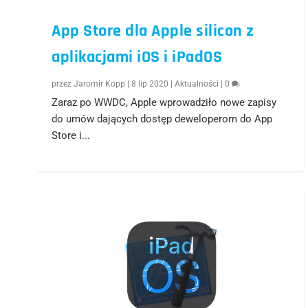
App Store dla Apple silicon z
aplikacjami iOS i iPadOS
przez
Jaromir Kopp
|
8 lip 2020
|
Aktualności
|
0
Zaraz po WWDC, Apple wprowadziło nowe zapisy
do umów dających dostęp deweloperom do App
Store i...