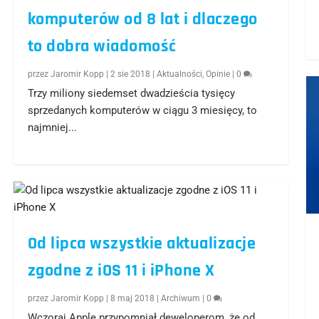
komputerów od 8 lat i dlaczego
to dobra wiadomość
przez
Jaromir Kopp
|
2 sie 2018
|
Aktualności
,
Opinie
|
0
Trzy miliony siedemset dwadzieścia tysięcy
sprzedanych komputerów w ciągu 3 miesięcy, to
najmniej...
Od lipca wszystkie aktualizacje
zgodne z iOS 11 i iPhone X
przez
Jaromir Kopp
|
8 maj 2018
|
Archiwum
|
0
Wczoraj Apple przypomniał deweloperom, że od