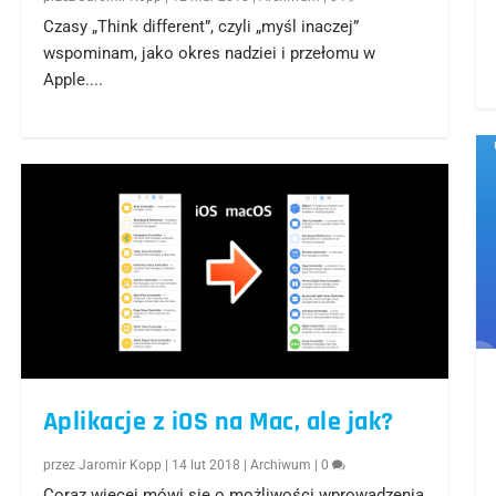
Czasy „Think different”, czyli „myśl inaczej”
wspominam, jako okres nadziei i przełomu w
Apple....
Aplikacje z iOS na Mac, ale jak?
przez
Jaromir Kopp
|
14 lut 2018
|
Archiwum
|
0
Coraz więcej mówi się o możliwości wprowadzenia