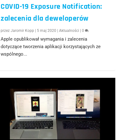
COVID-19 Exposure Notification:
zalecenia dla deweloperów
przez
Jaromir Kopp
|
5 maj 2020
|
Aktualności
|
0
Apple opublikował wymagania i zalecenia
dotyczące tworzenia aplikacji korzystających ze
wspólnego...