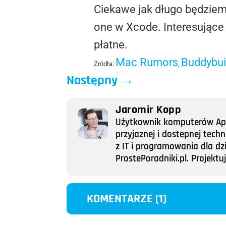
Ciekawe jak długo będziemy 
one w Xcode. Interesujące 
płatne.
Mac Rumors
Buddybui
Źródła:
,
Następny
→
Jaromir Kopp
Użytkownik komputerów Appl
przyjaznej i dostępnej tech
z IT i programowania dla dz
ProstePoradniki.pl. Projek
KOMENTARZE (1)