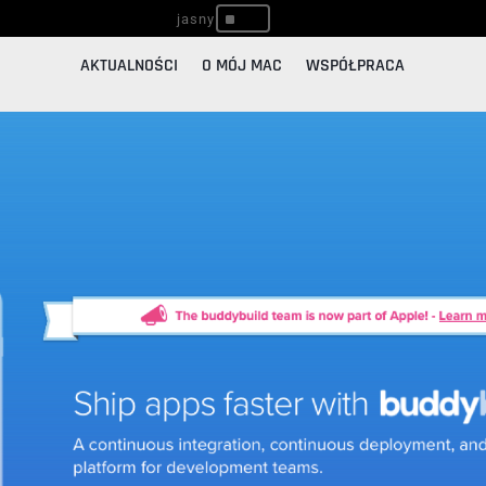
^
AKTUALNOŚCI
O MÓJ MAC
WSPÓŁPRACA