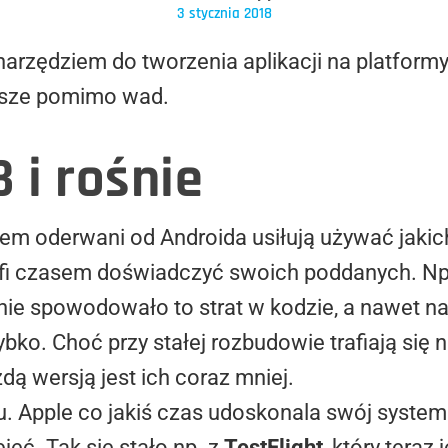
3 stycznia 2018
zędziem do tworzenia aplikacji na platformy 
psze pomimo wad.
 i rośnie
m oderwani od Androida usiłują używać jakichś
trafi czasem doświadczyć swoich poddanych. Np
e nie spowodowało to strat w kodzie, a nawet
ybko. Choć przy stałej rozbudowie trafiają si
dą wersją jest ich coraz mniej.
 Apple co jakiś czas udoskonala swój system 
jęć. Tak się stało np. z
TestFlight
, który teraz