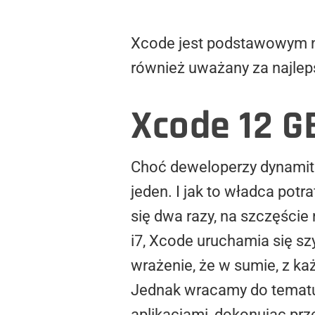
Xcode jest podstawowym nar
również uważany za najle
Xcode 12 GB
Choć deweloperzy dynamite
jeden. I jak to władca po
się dwa razy, na szczęści
i7, Xcode uruchamia się sz
wrażenie, że w sumie, z każ
Jednak wracamy do tematu.
aplikacjami, dokonując prze