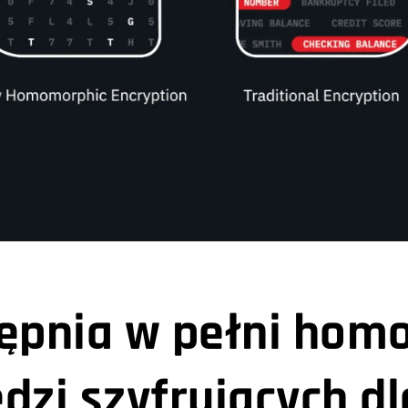
ępnia w pełni hom
dzi szyfrujących dl