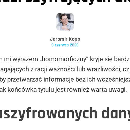
Jaromir Kopp
9 czerwca 2020
m mi wyrazem „homomorficzny” kryje się bar
ających z racji ważności lub wrażliwości, cz
aby przetwarzać informacje bez ich wcześniej
ak końcówka tytułu jest również warta uwagi.
aszyfrowanych dany