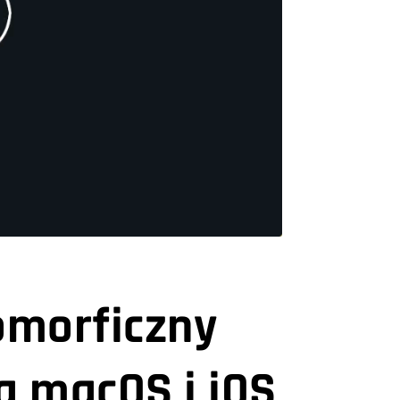
omorficzny
a macOS i iOS