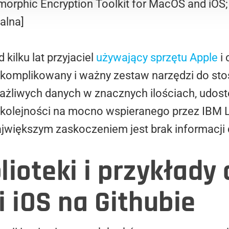
orphic Encryption Toolkit for MacOS and iOS;
alna]
 kilku lat przyjaciel
używający sprzętu Apple
i 
 skomplikowany i ważny zestaw narzędzi do st
rażliwych danych w znacznych ilościach, udost
j kolejności na mocno wspieranego przez IBM 
ajwiększym zaskoczeniem jest brak informacj
ioteki i przykłady 
i iOS na Githubie