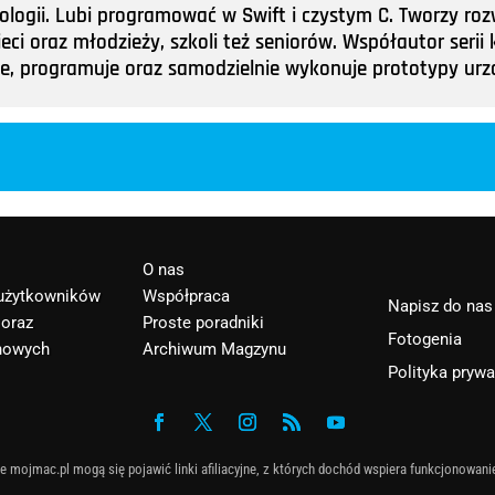
nologii. Lubi programować w Swift i czystym C. Tworzy roz
ieci oraz młodzieży, szkoli też seniorów. Współautor ser
tuje, programuje oraz samodzielnie wykonuje prototypy u
O nas
 użytkowników
Współpraca
Napisz do nas
 oraz
Proste poradniki
Fotogenia
nowych
Archiwum Magzynu
Polityka pryw
e mojmac.pl mogą się pojawić linki afiliacyjne, z których dochód wspiera funkcjonowani