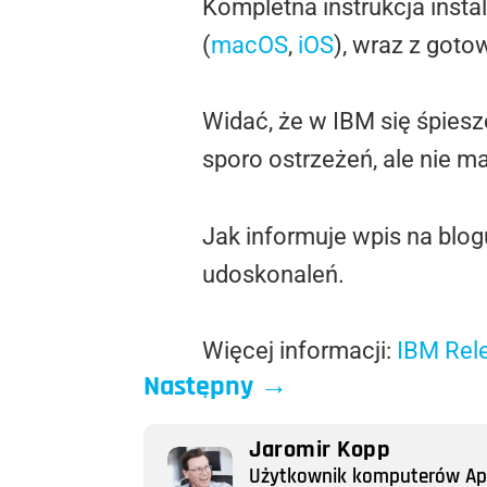
Kompletna instrukcja insta
(
macOS
,
iOS
), wraz z goto
Widać, że w IBM się śpiesz
sporo ostrzeżeń, ale nie m
Jak informuje wpis na blog
udoskonaleń.
Więcej informacji:
IBM Rele
Następny
→
Jaromir Kopp
Użytkownik komputerów Appl