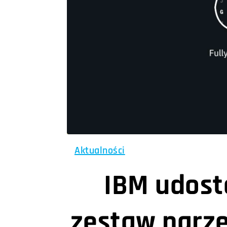
Aktualności
IBM udost
zestaw narzę