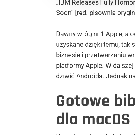
„IBM Releases Fully Homom
Soon” [red. pisownia orygin
Dawny wróg nr 1 Apple, a od
uzyskane dzięki temu, tak
biznesie i przetwarzaniu w
platformy Apple. W dalsze
dziwić Androida. Jednak n
Gotowe bibl
dla macOS 