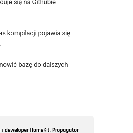
duje się na Githubie
s kompilacji pojawia się
.
tanowić bazę do dalszych
a i deweloper HomeKit. Propagator