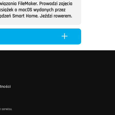
wiązania FileMaker. Prowadzi zajęcia
ii książek o macOS wydanych przez
rządzeń Smart Home. Jeździ rowerem.
L
atności
e serwisu.