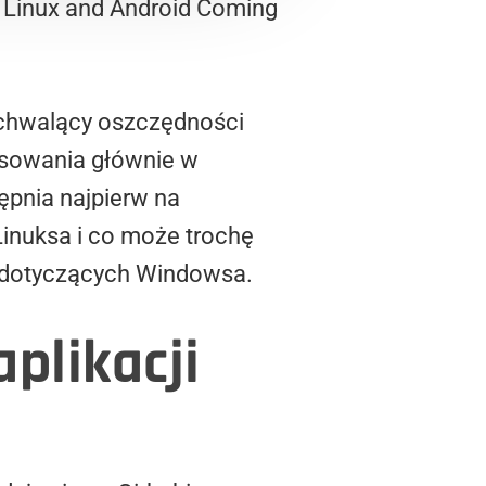
 Linux and Android Coming
chwalący oszczędności
osowania głównie w
ępnia najpierw na
Linuksa i co może trochę
i dotyczących Windowsa.
aplikacji