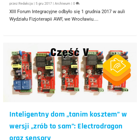
przez
Redakcja
|
5 gru 2017
|
Archiwum
|
0
XIII Forum Integracyjne odbyło się 1 grudnia 2017 w auli
Wydziału Fizjoterapii AWF, we Wrocławiu....
Inteligentny dom „tanim kosztem” w
wersji „zrób to sam”: Electrodragon
oraz sensory