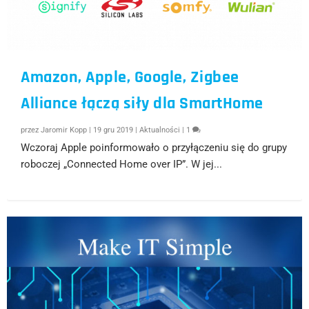
Amazon, Apple, Google, Zigbee
Alliance łączą siły dla SmartHome
przez
Jaromir Kopp
|
19 gru 2019
|
Aktualności
|
1
Wczoraj Apple poinformowało o przyłączeniu się do grupy
roboczej „Connected Home over IP”. W jej...