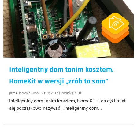
Inteligentny dom tanim kosztem,
HomeKit w wersji „zrób to sam”
przez
Jaromir Kopp
|
23 lut 2017
|
Porady
|
21
Inteligentny dom tanim kosztem, HomeKit… ten cykl miał
się początkowo nazywać: „Inteligentny dom...