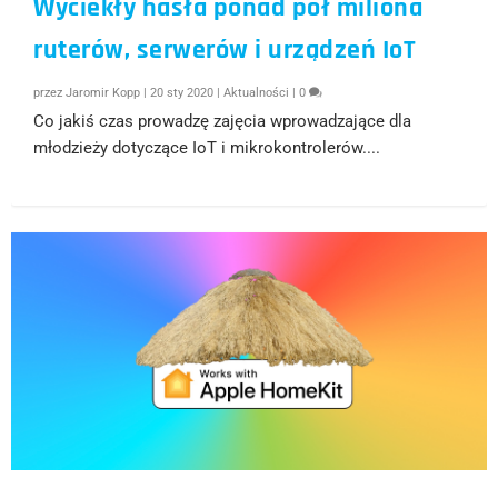
Wyciekły hasła ponad pół miliona
ruterów, serwerów i urządzeń IoT
przez
Jaromir Kopp
|
20 sty 2020
|
Aktualności
|
0
Co jakiś czas prowadzę zajęcia wprowadzające dla
młodzieży dotyczące IoT i mikrokontrolerów....