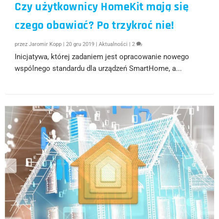
Czy użytkownicy HomeKit mają się
czego obawiać? Po trzykroć nie!
przez
Jaromir Kopp
|
20 gru 2019
|
Aktualności
|
2
Inicjatywa, której zadaniem jest opracowanie nowego
wspólnego standardu dla urządzeń SmartHome, a...