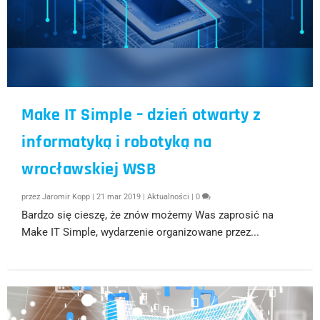
Make IT Simple – dzień otwarty z
informatyką i robotyką na
wrocławskiej WSB
przez
Jaromir Kopp
|
21 mar 2019
|
Aktualności
|
0
Bardzo się cieszę, że znów możemy Was zaprosić na
Make IT Simple, wydarzenie organizowane przez...