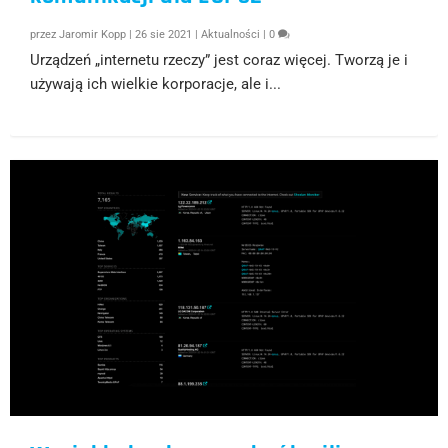
przez
Jaromir Kopp
|
26 sie 2021
|
Aktualności
|
0
Urządzeń „internetu rzeczy” jest coraz więcej. Tworzą je i
używają ich wielkie korporacje, ale i...