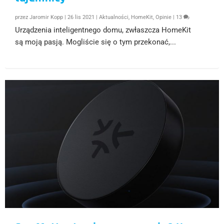
przez
Jaromir Kopp
|
26 lis 2021
|
Aktualności
,
HomeKit
,
Opinie
|
13
Urządzenia inteligentnego domu, zwłaszcza HomeKit
są moją pasją. Mogliście się o tym przekonać,...