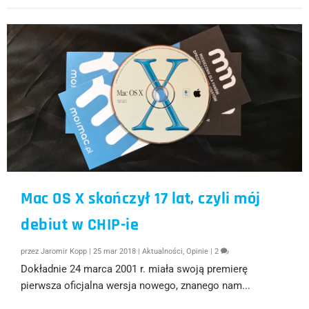
Mac OS X skończył 17 lat, czyli mój
debiut w CHIP-ie
przez
Jaromir Kopp
|
25 mar 2018
|
Aktualności
,
Opinie
|
2
Dokładnie 24 marca 2001 r. miała swoją premierę
pierwsza oficjalna wersja nowego, znanego nam...