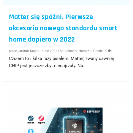
Matter się spóźni. Pierwsze
akcesoria nowego standardu smart
home dopiero w 2022
przez
Jaromir Kopp
|
14 sie 2021
|
Aktualności
,
HomeKit
,
Opinie
|
0
Czułem to i kilka razy pisałem. Matter, zwany dawniej
CHIP jest jeszcze zbyt niedojrzały. Na...