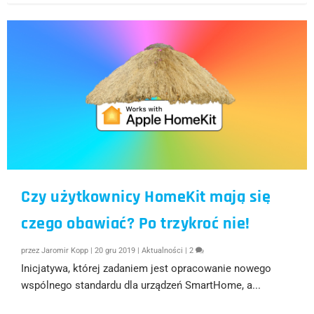
Czy użytkownicy HomeKit mają się
czego obawiać? Po trzykroć nie!
przez
Jaromir Kopp
|
20 gru 2019
|
Aktualności
|
2
Inicjatywa, której zadaniem jest opracowanie nowego
wspólnego standardu dla urządzeń SmartHome, a...