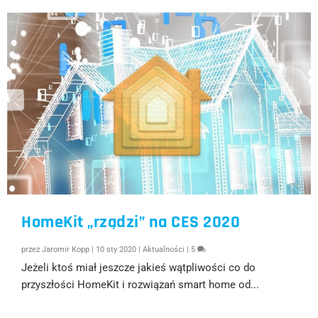
HomeKit „rządzi” na CES 2020
przez
Jaromir Kopp
|
10 sty 2020
|
Aktualności
|
5
Jeżeli ktoś miał jeszcze jakieś wątpliwości co do
przyszłości HomeKit i rozwiązań smart home od...