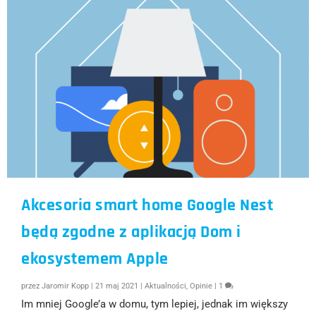
Akcesoria smart home Google Nest
będą zgodne z aplikacją Dom i
ekosystemem Apple
przez
Jaromir Kopp
|
21 maj 2021
|
Aktualności
,
Opinie
|
1
Im mniej Google’a w domu, tym lepiej, jednak im większy