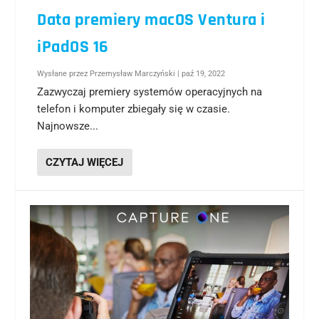
Data premiery macOS Ventura i
iPadOS 16
Wysłane przez
Przemysław Marczyński
|
paź 19, 2022
Zazwyczaj premiery systemów operacyjnych na
telefon i komputer zbiegały się w czasie.
Najnowsze...
CZYTAJ WIĘCEJ