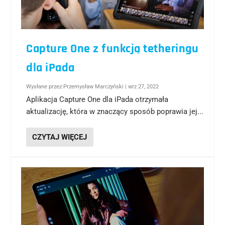
Capture One z funkcją tetheringu
dla iPada
Wysłane przez
Przemysław Marczyński
|
wrz 27, 2022
Aplikacja Capture One dla iPada otrzymała
aktualizację, która w znaczący sposób poprawia jej...
CZYTAJ WIĘCEJ