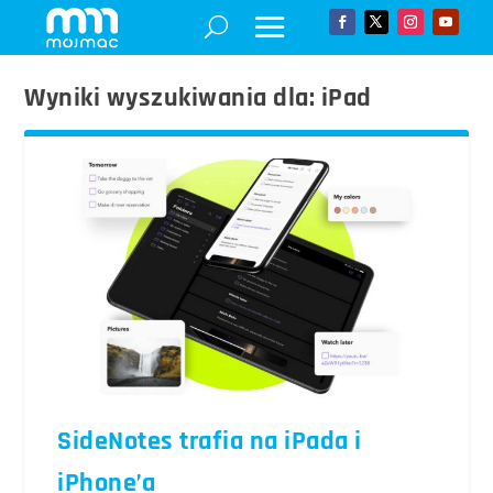
Wyniki wyszukiwania dla: iPad
SideNotes trafia na iPada i
iPhone’a