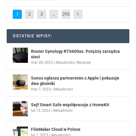
1
2
3
…
295
OSTATNIE WPISY:
Router Synology RT6600ax. Potężny zarządca
sieci
mar 30, 2023
|
Aktualności
,
Recenzje
Sonos ogłasza partnerstwo z Apple i pokazuje
dwa głośniki
mar 7, 2023
|
Aktualności
Sejf Smart Safe współpracuje z HomeKit
lut 13, 2023
|
Aktualności
FileMaker Cloud w Polsce
lut 7, 2023
|
Aktualności