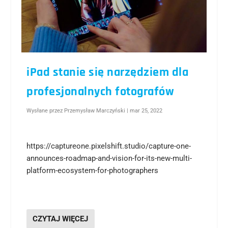
iPad stanie się narzędziem dla
profesjonalnych fotografów
Wysłane przez
Przemysław Marczyński
|
mar 25, 2022
https://captureone.pixelshift.studio/capture-one-
announces-roadmap-and-vision-for-its-new-multi-
platform-ecosystem-for-photographers
CZYTAJ WIĘCEJ