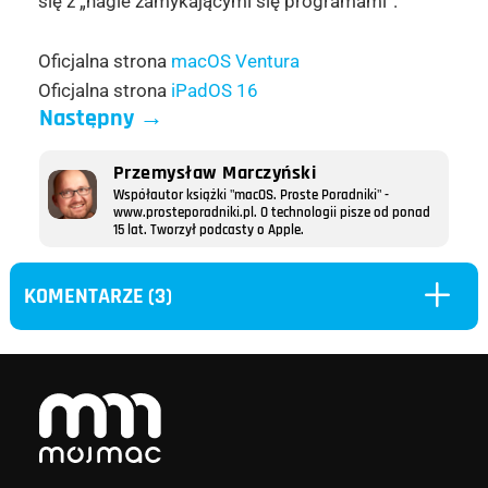
się z „nagle zamykającymi się programami”.
Oficjalna strona
macOS Ventura
Oficjalna strona
iPadOS 16
Następny
→
Przemysław Marczyński
Współautor książki "macOS. Proste Poradniki" -
www.prosteporadniki.pl. O technologii pisze od ponad
15 lat. Tworzył podcasty o Apple.
L
KOMENTARZE (3)