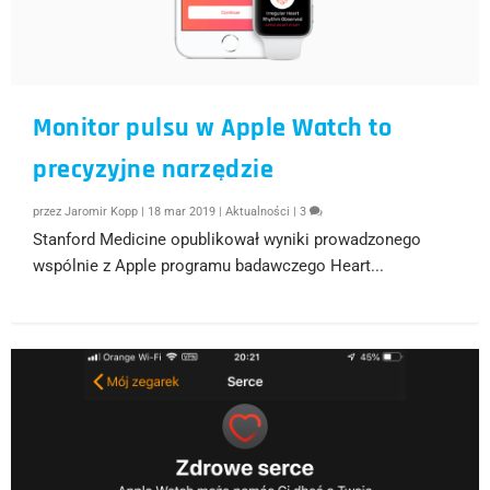
Monitor pulsu w Apple Watch to
precyzyjne narzędzie
przez
Jaromir Kopp
|
18 mar 2019
|
Aktualności
|
3
Stanford Medicine opublikował wyniki prowadzonego
wspólnie z Apple programu badawczego Heart...