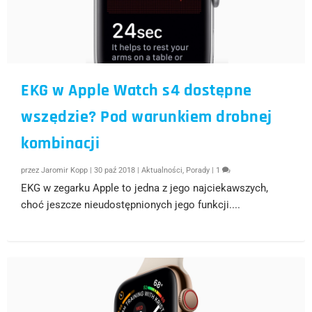
EKG w Apple Watch s4 dostępne
wszędzie? Pod warunkiem drobnej
kombinacji
przez
Jaromir Kopp
|
30 paź 2018
|
Aktualności
,
Porady
|
1
EKG w zegarku Apple to jedna z jego najciekawszych,
choć jeszcze nieudostępnionych jego funkcji....