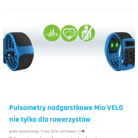
Pulsometry nadgarstkowe Mio VELO
nie tylko dla rowerzystów
przez
Jaromir Kopp
|
5 wrz 2016
|
Archiwum
|
3