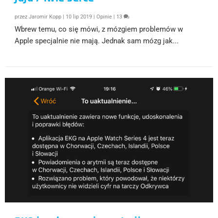
przez
Jaromir Kopp
|
10 lip 2019
|
Opinie
|
13
Wbrew temu, co się mówi, z mózgiem problemów w
Apple specjalnie nie mają. Jednak sam mózg jak...