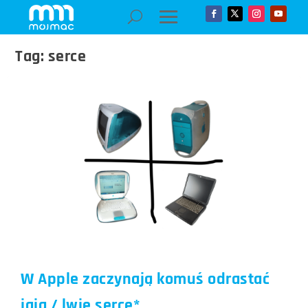
Tag:
serce
W Apple zaczynają komuś odrastać
jaja / lwie serce*