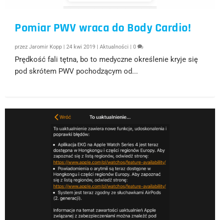
Pomiar PWV wraca do Body Cardio!
przez
Jaromir Kopp
|
24 kwi 2019
|
Aktualności
|
0
Prędkość fali tętna, bo to medyczne określenie kryje się
pod skrótem PWV pochodzącym od...