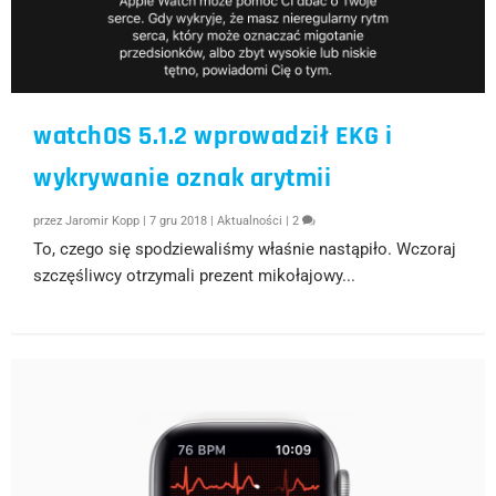
watchOS 5.1.2 wprowadził EKG i
wykrywanie oznak arytmii
przez
Jaromir Kopp
|
7 gru 2018
|
Aktualności
|
2
To, czego się spodziewaliśmy właśnie nastąpiło. Wczoraj
szczęśliwcy otrzymali prezent mikołajowy...