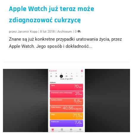
Apple Watch już teraz może
zdiagnozować cukrzycę
przez
Jaromir Kopp
|
8 lut 2018
|
Archiwum
|
0
Znane są już konkretne przypadki uratowania życia, przez
Apple Watch. Jego sposób i dokładność...