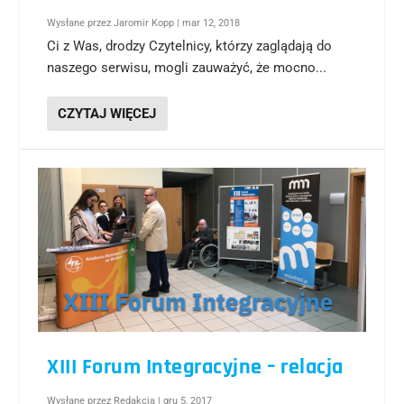
Wysłane przez
Jaromir Kopp
|
mar 12, 2018
Ci z Was, drodzy Czytelnicy, którzy zaglądają do
naszego serwisu, mogli zauważyć, że mocno...
CZYTAJ WIĘCEJ
XIII Forum Integracyjne – relacja
Wysłane przez
Redakcja
|
gru 5, 2017