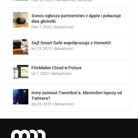
mar 30, 2023
|
Aktualności
,
Recenzje
Sonos ogłasza partnerstwo z Apple i pokazuje
dwa głośniki
mar 7, 2023
|
Aktualności
Sejf Smart Safe współpracuje z HomeKit
lut 13, 2023
|
Aktualności
FileMaker Cloud w Polsce
lut 7, 2023
|
Aktualności
Ivory zamiast Tweetbot’a. Mastodon lepszy od
Twittera?
sty 26, 2023
|
Aktualności