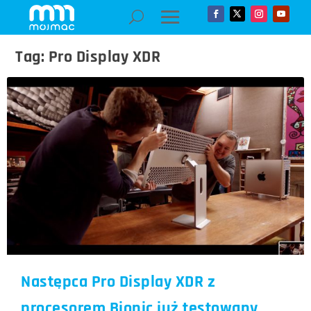
Tag:
Pro Display XDR
Następca Pro Display XDR z
procesorem Bionic już testowany