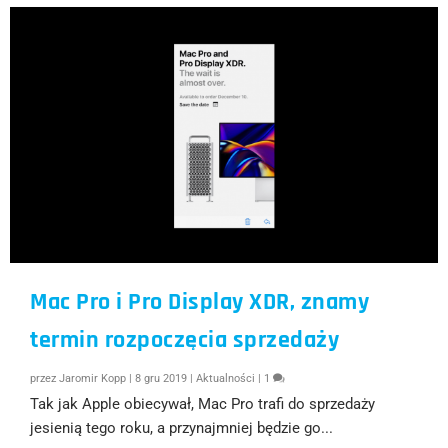
Mac Pro i Pro Display XDR, znamy
termin rozpoczęcia sprzedaży
przez
Jaromir Kopp
|
8 gru 2019
|
Aktualności
|
1
Tak jak Apple obiecywał, Mac Pro trafi do sprzedaży
jesienią tego roku, a przynajmniej będzie go...