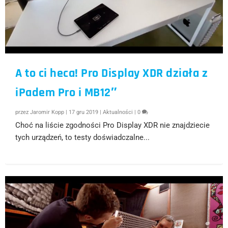
A to ci heca! Pro Display XDR działa z
iPadem Pro i MB12″
przez
Jaromir Kopp
|
17 gru 2019
|
Aktualności
|
0
Choć na liście zgodności Pro Display XDR nie znajdziecie
tych urządzeń, to testy doświadczalne...