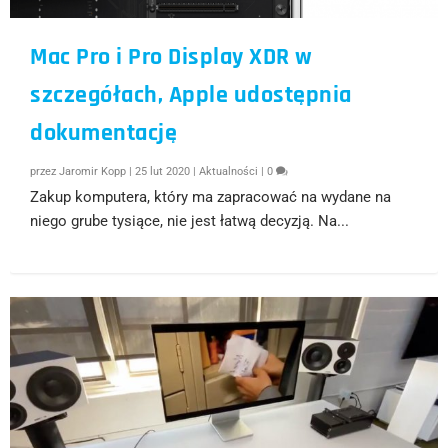
Mac Pro i Pro Display XDR w
szczegółach, Apple udostępnia
dokumentację
przez
Jaromir Kopp
|
25 lut 2020
|
Aktualności
|
0
Zakup komputera, który ma zapracować na wydane na
niego grube tysiące, nie jest łatwą decyzją. Na...