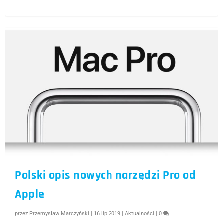
Polski opis nowych narzędzi Pro od
Apple
przez
Przemysław Marczyński
|
16 lip 2019
|
Aktualności
|
0