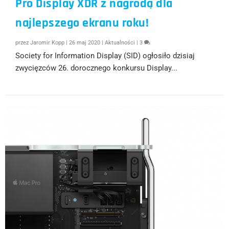
Pro Display XDR z nagrodą dla
najlepszego ekranu roku!
przez
Jaromir Kopp
|
26 maj 2020
|
Aktualności
|
3
Society for Information Display (SID) ogłosiło dzisiaj
zwycięzców 26. dorocznego konkursu Display...