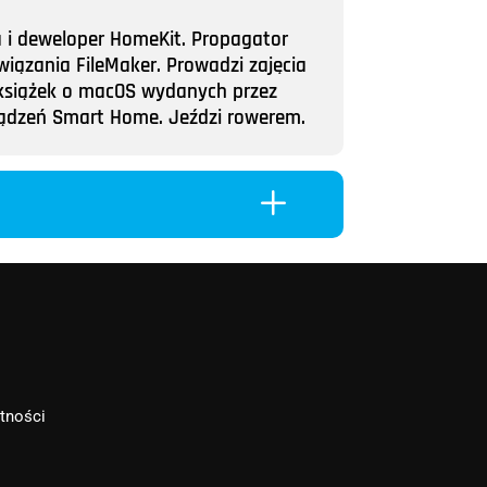
a i deweloper HomeKit. Propagator
wiązania FileMaker. Prowadzi zajęcia
ii książek o macOS wydanych przez
rządzeń Smart Home. Jeździ rowerem.
L
atności