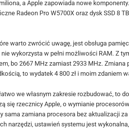
rć miliona, a Apple zapowiada nowe komponenty
ficzne Radeon Pro W5700X oraz dysk SSD 8 TB. 
óre warto zwrócić uwagę, jest obsługa pamięci
nie wykorzysta w pełni możliwości RAM. Z ty
iem, bo 2667 MHz zamiast 2933 MHz. Zmiana p
rędkością, to wydatek 4 800 zł i moim zdaniem w
 łatwo we własnym zakresie rozbudować, to do
ą się rzecznicy Apple, o wymianie procesorów 
 sama zamiana procesora bez aktualizacji z
h narzędzi, ustawień systemu jest wykonalna,