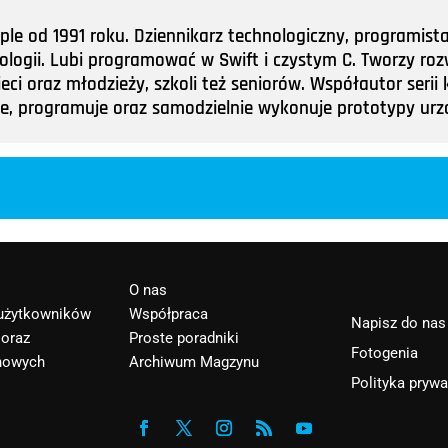
e od 1991 roku. Dziennikarz technologiczny, programist
nologii. Lubi programować w Swift i czystym C. Tworzy roz
ieci oraz młodzieży, szkoli też seniorów. Współautor ser
tuje, programuje oraz samodzielnie wykonuje prototypy u
O nas
 użytkowników
Współpraca
Napisz do nas
 oraz
Proste poradniki
Fotogenia
nowych
Archiwum Magzynu
Polityka pryw