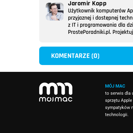
Jaromir Kopp
Użytkownik komputerów Appl
przyjaznej i dostępnej tech
z IT i programowania dla dz
ProstePoradniki.pl. Projek
KOMENTARZE (0)
MÓJ MAC
to serwis dla
sprzętu Apple
sympatyków 
technologii.