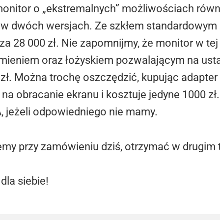
nitor o „ekstremalnych” możliwościach równi
o w dwóch wersjach. Ze szkłem standardowym z
za 28 000 zł. Nie zapomnijmy, że monitor w te
amieniem oraz łożyskiem pozwalającym na usta
 zł. Można trochę oszczędzić, kupując adapte
a obracanie ekranu i kosztuje jedyne 1000 zł.
 jeżeli odpowiedniego nie mamy.
y przy zamówieniu dziś, otrzymać w drugim t
dla siebie!