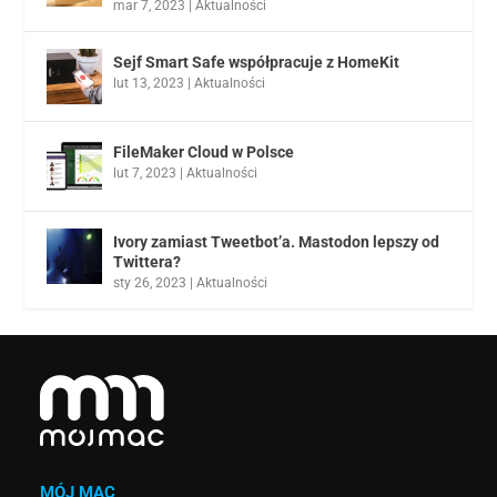
mar 7, 2023
|
Aktualności
Sejf Smart Safe współpracuje z HomeKit
lut 13, 2023
|
Aktualności
FileMaker Cloud w Polsce
lut 7, 2023
|
Aktualności
Ivory zamiast Tweetbot’a. Mastodon lepszy od
Twittera?
sty 26, 2023
|
Aktualności
MÓJ MAC