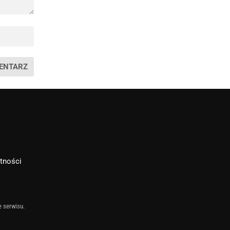
atności
e serwisu.