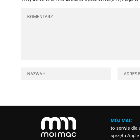
MÓJ MAC
to serwis dla
sprzętu Apple