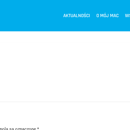
AKTUALNOŚCI
O MÓJ MAC
W
pola są oznaczone
*