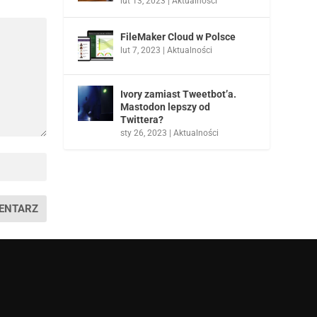
lut 13, 2023
|
Aktualności
FileMaker Cloud w Polsce
lut 7, 2023
|
Aktualności
Ivory zamiast Tweetbot’a.
Mastodon lepszy od
Twittera?
sty 26, 2023
|
Aktualności