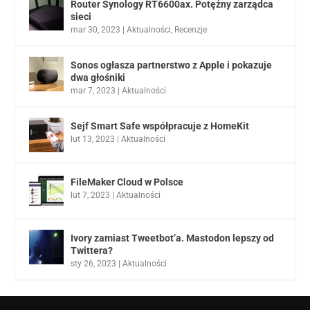
Router Synology RT6600ax. Potężny zarządca
sieci
mar 30, 2023
|
Aktualności
,
Recenzje
Sonos ogłasza partnerstwo z Apple i pokazuje
dwa głośniki
mar 7, 2023
|
Aktualności
Sejf Smart Safe współpracuje z HomeKit
lut 13, 2023
|
Aktualności
FileMaker Cloud w Polsce
lut 7, 2023
|
Aktualności
Ivory zamiast Tweetbot’a. Mastodon lepszy od
Twittera?
sty 26, 2023
|
Aktualności