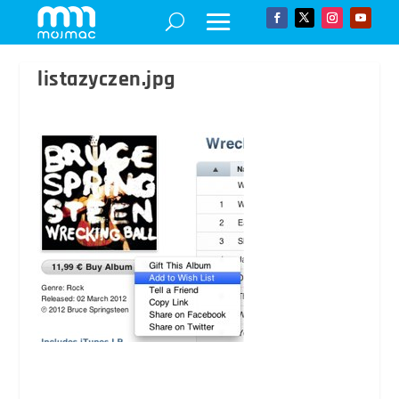
listazyczen.jpg