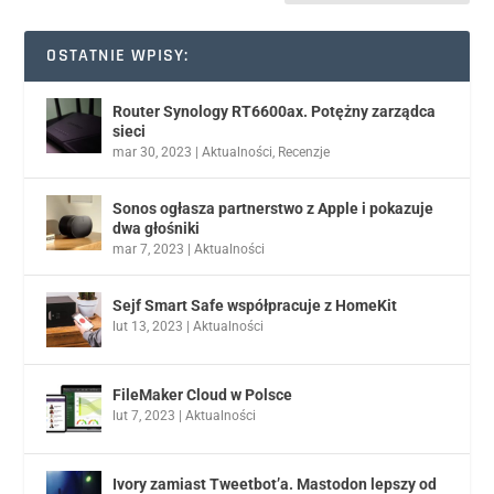
OSTATNIE WPISY:
Router Synology RT6600ax. Potężny zarządca
sieci
mar 30, 2023
|
Aktualności
,
Recenzje
Sonos ogłasza partnerstwo z Apple i pokazuje
dwa głośniki
mar 7, 2023
|
Aktualności
Sejf Smart Safe współpracuje z HomeKit
lut 13, 2023
|
Aktualności
FileMaker Cloud w Polsce
lut 7, 2023
|
Aktualności
Ivory zamiast Tweetbot’a. Mastodon lepszy od