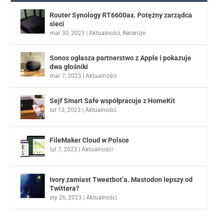
Router Synology RT6600ax. Potężny zarządca
sieci
mar 30, 2023
|
Aktualności
,
Recenzje
Sonos ogłasza partnerstwo z Apple i pokazuje
dwa głośniki
mar 7, 2023
|
Aktualności
Sejf Smart Safe współpracuje z HomeKit
lut 13, 2023
|
Aktualności
FileMaker Cloud w Polsce
lut 7, 2023
|
Aktualności
Ivory zamiast Tweetbot’a. Mastodon lepszy od
Twittera?
sty 26, 2023
|
Aktualności