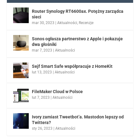
Router Synology RT6600ax. Potężny zarządca
sieci
mar 30, 2023
|
Aktualności
,
Recenzje
Sonos ogłasza partnerstwo z Apple i pokazuje
dwa głośniki
mar 7, 2023
|
Aktualności
Sejf Smart Safe współpracuje z HomeKit
lut 13, 2023
|
Aktualności
FileMaker Cloud w Polsce
lut 7, 2023
|
Aktualności
Ivory zamiast Tweetbot’a. Mastodon lepszy od
Twittera?
sty 26, 2023
|
Aktualności