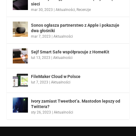
sieci
mar 30, 2023
|
Aktualności
,
Recenzje
Sonos ogłasza partnerstwo z Apple i pokazuje
dwa głośniki
mar 7, 2023
|
Aktualności
Sejf Smart Safe współpracuje z HomeKit
lut 13, 2023
|
Aktualności
FileMaker Cloud w Polsce
lut 7, 2023
|
Aktualności
Ivory zamiast Tweetbot’a. Mastodon lepszy od
Twittera?
sty 26, 2023
|
Aktualności