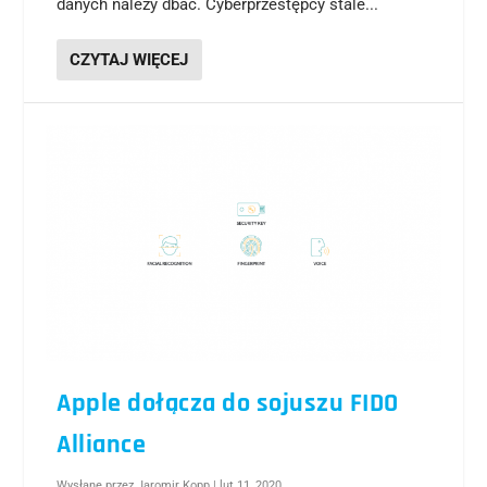
danych należy dbać. Cyberprzestępcy stale...
CZYTAJ WIĘCEJ
Apple dołącza do sojuszu FIDO
Alliance
Wysłane przez
Jaromir Kopp
|
lut 11, 2020