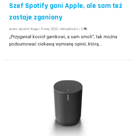
Szef Spotify gani Apple, ale sam też
zostaje zganiony
przez
Jaromir Kopp
|
8 maj 2020
|
Aktualności
|
0
„Przyganiał kocioł garnkowi, a sam smoli”, tak można
podsumować ciekawą wymianę opinii, którą...