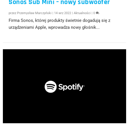
Sonos Sub Mini – nowy subwoofer
przez
Przemysław Marczyński
|
14 wrz 2022
|
Aktualności
|
0
Firma Sonos, której produkty świetnie dogadują się z
urządzeniami Apple, wprowadza nowy głośnik...