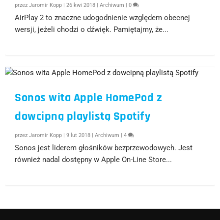
przez
Jaromir Kopp
|
26 kwi 2018
|
Archiwum
|
0
AirPlay 2 to znaczne udogodnienie względem obecnej
wersji, jeżeli chodzi o dźwięk. Pamiętajmy, że...
Sonos wita Apple HomePod z
dowcipną playlistą Spotify
przez
Jaromir Kopp
|
9 lut 2018
|
Archiwum
|
4
Sonos jest liderem głośników bezprzewodowych. Jest
również nadal dostępny w Apple On-Line Store...