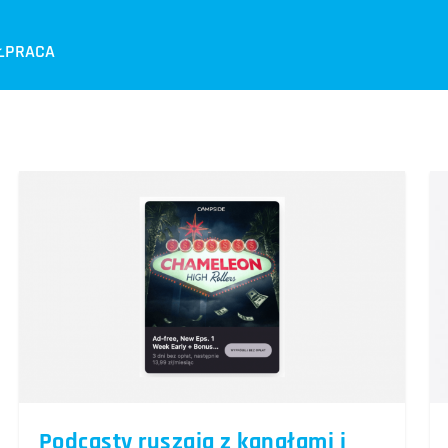
ŁPRACA
Podcasty ruszają z kanałami i