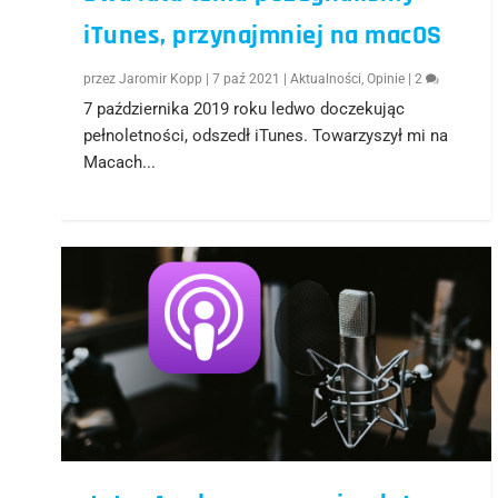
iTunes, przynajmniej na macOS
przez
Jaromir Kopp
|
7 paź 2021
|
Aktualności
,
Opinie
|
2
7 października 2019 roku ledwo doczekując
pełnoletności, odszedł iTunes. Towarzyszył mi na
Macach...