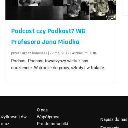
Podcast czy Podkast? WG
Profesora Jana Miodka
przez
Łukasz Banaszak
|
29 maj 2017
|
Archiwum
|
0
Podcast Podcast towarzyszy wielu z nas
codziennie. W drodze do pracy, szkoły i w trakcie...
O nas
a użytkowników
Współpraca
Napisz do nas
 oraz
Proste poradniki
Fotogenia