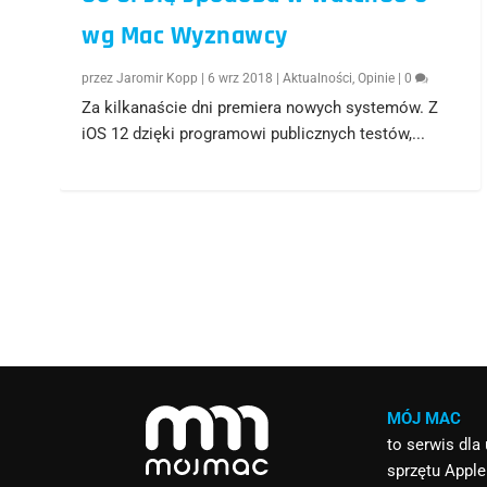
wg Mac Wyznawcy
przez
Jaromir Kopp
|
6 wrz 2018
|
Aktualności
,
Opinie
|
0
Za kilkanaście dni premiera nowych systemów. Z
iOS 12 dzięki programowi publicznych testów,...
MÓJ MAC
to serwis dl
sprzętu Apple