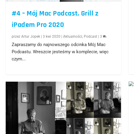
#4 – Mój Mac Podcast. Grill z
iPadem Pro 2020
przez
Artur Jopek
|
3 kwi 2020
|
Aktualności
,
Podcast
|
3
Zapraszamy do najnowszego odcinka Mój Mac
Podcastu. Wreszcie jesteśmy w komplecie, więc
czym...