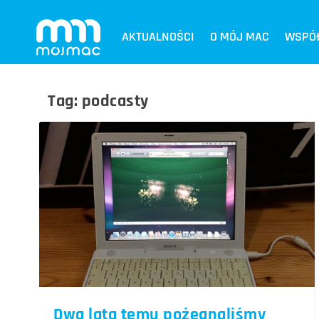
AKTUALNOŚCI
O MÓJ MAC
WSPÓ
Tag:
podcasty
Dwa lata temu pożegnaliśmy