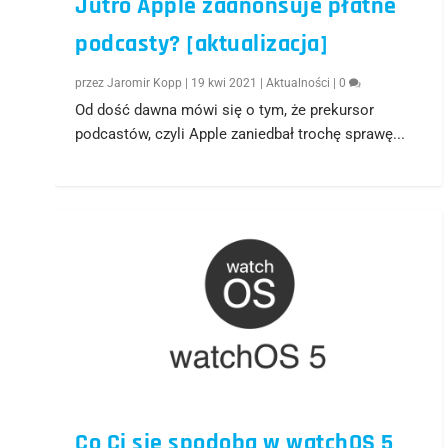
Jutro Apple zaanonsuje płatne
podcasty? [aktualizacja]
przez
Jaromir Kopp
|
19 kwi 2021
|
Aktualności
|
0
Od dość dawna mówi się o tym, że prekursor
podcastów, czyli Apple zaniedbał trochę sprawę...
Co Ci się spodoba w watchOS 5