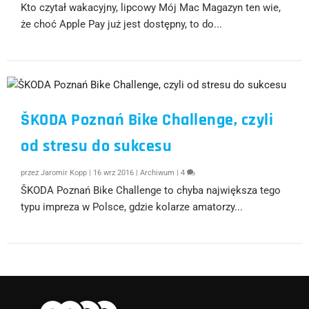
Kto czytał wakacyjny, lipcowy Mój Mac Magazyn ten wie,
że choć Apple Pay już jest dostępny, to do...
ŠKODA Poznań Bike Challenge, czyli
od stresu do sukcesu
przez
Jaromir Kopp
|
16 wrz 2016
|
Archiwum
|
4
ŠKODA Poznań Bike Challenge to chyba największa tego
typu impreza w Polsce, gdzie kolarze amatorzy...