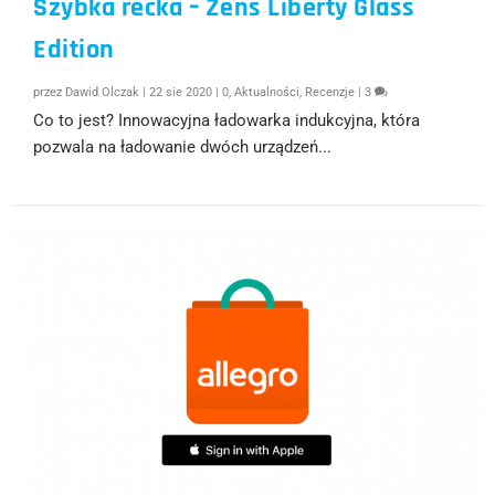
Szybka recka – Zens Liberty Glass
Edition
przez
Dawid Olczak
|
22 sie 2020
|
0
,
Aktualności
,
Recenzje
|
3
Co to jest? Innowacyjna ładowarka indukcyjna, która
pozwala na ładowanie dwóch urządzeń...