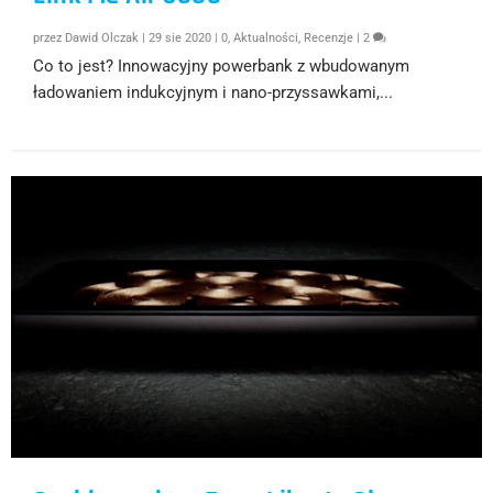
przez
Dawid Olczak
|
29 sie 2020
|
0
,
Aktualności
,
Recenzje
|
2
Co to jest? Innowacyjny powerbank z wbudowanym
ładowaniem indukcyjnym i nano-przyssawkami,...