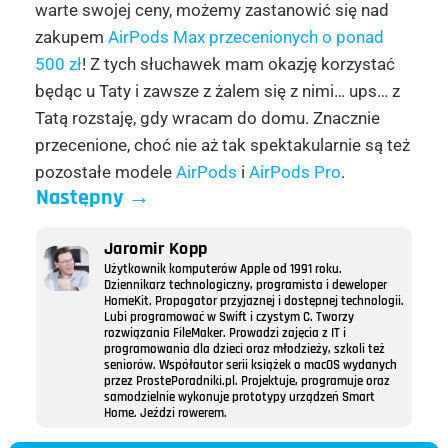
warte swojej ceny, możemy zastanowić się nad
zakupem
AirPods Max przecenionych o ponad
500 zł
! Z tych słuchawek mam okazję korzystać
będąc u Taty i zawsze z żalem się z nimi… ups… z
Tatą rozstaję, gdy wracam do domu. Znacznie
przecenione, choć nie aż tak spektakularnie są też
pozostałe modele
AirPods
i
AirPods Pro
.
Następny
→
Jaromir Kopp
Użytkownik komputerów Apple od 1991 roku.
Dziennikarz technologiczny, programista i deweloper
HomeKit. Propagator przyjaznej i dostępnej technologii.
Lubi programować w Swift i czystym C. Tworzy
rozwiązania FileMaker. Prowadzi zajęcia z IT i
programowania dla dzieci oraz młodzieży, szkoli też
seniorów. Współautor serii książek o macOS wydanych
przez ProstePoradniki.pl. Projektuje, programuje oraz
samodzielnie wykonuje prototypy urządzeń Smart
Home. Jeździ rowerem.