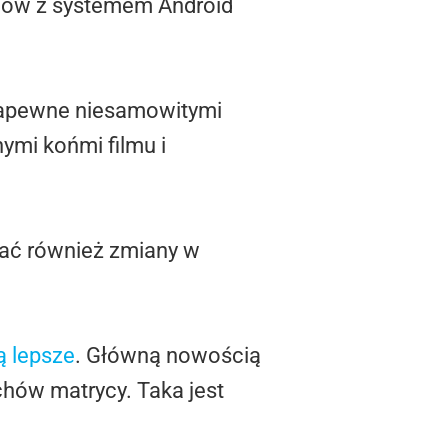
fonów z systemem Android
zapewne niesamowitymi
ymi końmi filmu i
zać również zmiany w
ą lepsze
. Główną nowością
chów matrycy. Taka jest