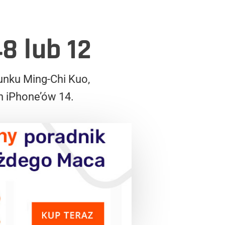
48 lub 12
unku Ming-Chi Kuo,
ch iPhone’ów 14.