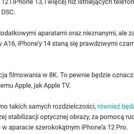
 12 i iPhone 13, i więcej niż istniejących tele
 DSC.
dodatkowymi aparatami oraz nieznanymi, ale 
A16, iPhone’y 14 staną się prawdziwymi czarn
kcja filmowania w 8K. To pewnie będzie oznac
emu Apple, jak Apple TV.
mo takich samych rozdzielczości,
również będ
j stabilizacji optycznej obrazy, za pomocą ru
 w aparacie szerokokątnym iPhone’a 12 Pro.