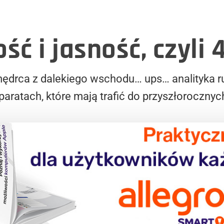
ść i jasność, czyli 
drca z dalekiego wschodu… ups… analityka r
aparatach, które mają trafić do przyszłoroczny