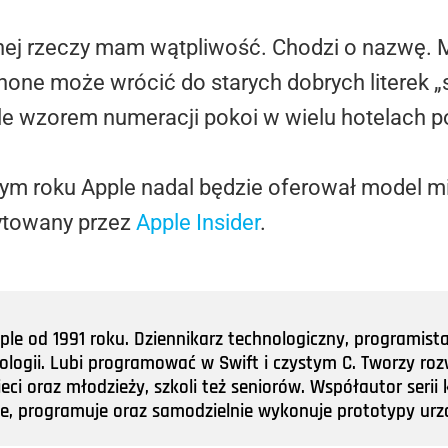
ednej rzeczy mam wątpliwość. Chodzi o nazwę.
hone może wrócić do starych dobrych literek „
e wzorem numeracji pokoi w wielu hotelach p
ym roku Apple nadal będzie oferował model min
ytowany przez
Apple Insider
.
e od 1991 roku. Dziennikarz technologiczny, programist
nologii. Lubi programować w Swift i czystym C. Tworzy roz
ieci oraz młodzieży, szkoli też seniorów. Współautor ser
tuje, programuje oraz samodzielnie wykonuje prototypy u