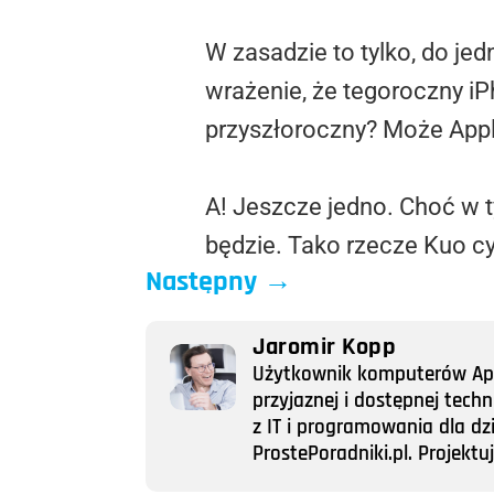
W zasadzie to tylko, do j
wrażenie, że tegoroczny iP
przyszłoroczny? Może Appl
A! Jeszcze jedno. Choć w t
będzie. Tako rzecze Kuo c
Następny
→
Jaromir Kopp
Użytkownik komputerów Appl
przyjaznej i dostępnej tech
z IT i programowania dla dz
ProstePoradniki.pl. Projek