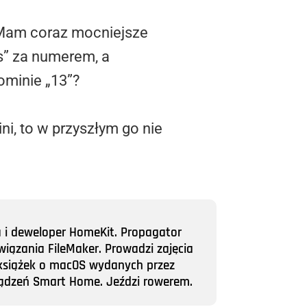
 Mam coraz mocniejsze
s” za numerem, a
ominie „13”?
i, to w przyszłym go nie
a i deweloper HomeKit. Propagator
wiązania FileMaker. Prowadzi zajęcia
ii książek o macOS wydanych przez
rządzeń Smart Home. Jeździ rowerem.