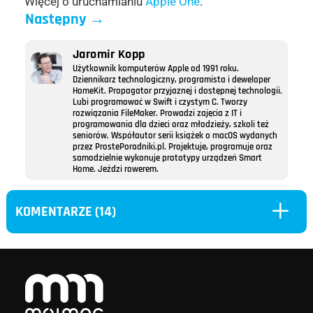
Więcej o uruchamianiu
Apple One
.
Następny
→
Jaromir Kopp
Użytkownik komputerów Apple od 1991 roku.
Dziennikarz technologiczny, programista i deweloper
HomeKit. Propagator przyjaznej i dostępnej technologii.
Lubi programować w Swift i czystym C. Tworzy
rozwiązania FileMaker. Prowadzi zajęcia z IT i
programowania dla dzieci oraz młodzieży, szkoli też
seniorów. Współautor serii książek o macOS wydanych
przez ProstePoradniki.pl. Projektuje, programuje oraz
samodzielnie wykonuje prototypy urządzeń Smart
Home. Jeździ rowerem.
L
KOMENTARZE (14)