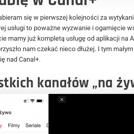
lubię w Canal+
abieram się w pierwszej kolejności za wytykani
wej usługi to poważne wyzwanie i ogarnięcie 
cie mamy już kompletą usługę od aplikacji na 
przyszło nam czekać nieco dłużej. I tym mały
ę nad Canal+.
stkich kanałów „na ży