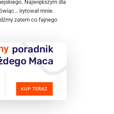
opejskiego. Największym dla
mówiąc… irytował mnie.
awdźmy zatem co fajnego