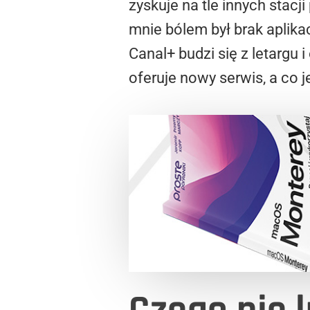
zyskuje na tle innych stacj
mnie bólem był brak aplika
Canal+ budzi się z letargu
oferuje nowy serwis, a co j