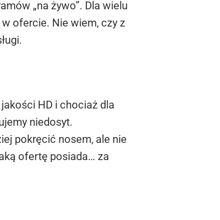
ramów „na żywo”. Dla wielu
w ofercie. Nie wiem, czy z
ługi.
jakości HD i chociaż dla
zujemy niedosyt.
j pokręcić nosem, ale nie
taką ofertę posiada… za