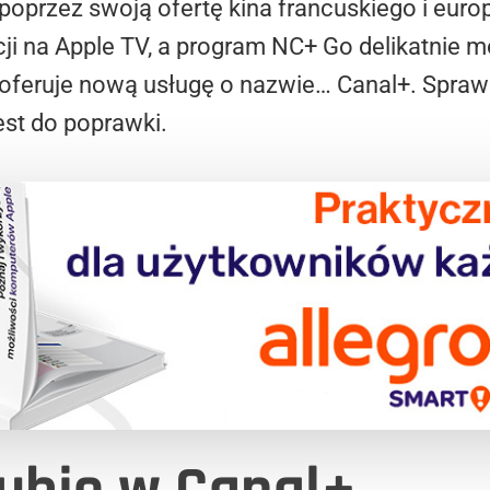
i poprzez swoją ofertę kina francuskiego i eur
cji na Apple TV, a program NC+ Go delikatnie 
 i oferuje nową usługę o nazwie… Canal+. Spr
est do poprawki.