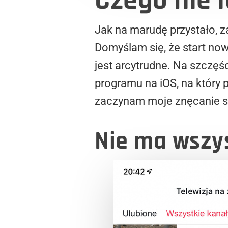
Czego nie 
Jak na marudę przystało, z
Domyślam się, że start no
jest arcytrudne. Na szczęś
programu na iOS, na który 
zaczynam moje znęcanie si
Nie ma wszy