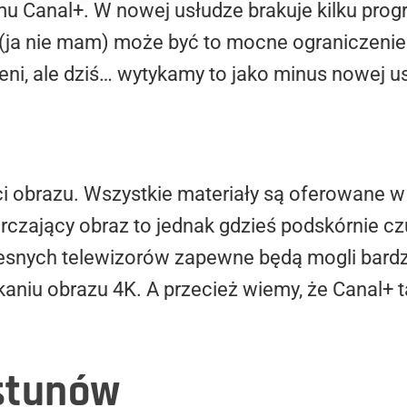
u Canal+. W nowej usłudze brakuje kilku prog
 (ja nie mam) może być to mocne ograniczenie 
eni, ale dziś… wytykamy to jako minus nowej us
i obrazu. Wszystkie materiały są oferowane w 
arczający obraz to jednak gdzieś podskórnie c
nych telewizorów zapewne będą mogli bardzie
aniu obrazu 4K. A przecież wiemy, że Canal+ 
stunów