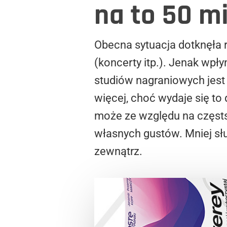
na to 50 m
Obecna sytuacja dotknęła
(koncerty itp.). Jenak wpł
studiów nagraniowych jest
więcej, choć wydaje się to
może ze względu na częsts
własnych gustów. Mniej sł
zewnątrz.