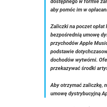
dostępnego w formie zal
aby pomóc im w opłacani
Zaliczki na poczet opła
bezpośrednią umowę dyst
przychodów Apple Music
podstawie dotychczasow
dochodów wytwórni. Ofer
przekazywać środki arty
Aby otrzymać zaliczkę, 
umowę dystrybucyjną App