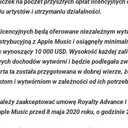
iczek na poczet przyszłych opłat licencyjnych 
u artystów i utrzymaniu działalności.
t licencyjnych będą oferowane niezależnym wyt
rybucyjną z Apple Music i osiągnęły minimal
 wynoszący 10 000 USD. Wysokość każdej zalic
ych dochodów wytwórni i będzie podlegała zw
ta ta została przygotowana w dobrej wierze, 
stom i wytwórniom w zależności od ich potrze
należy zaakceptować umowę Royalty Advance i
le Music przed 8 maja 2020 roku, o godzinie 