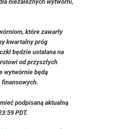
dla niezależnych wytwórni,
wórniom, które zawarły
ny kwartalny próg
zki będzie ustalana na
rotowi od przyszłych
że wytwórnie będą
b finansowych.
 mieć podpisaną aktualną
23:59 PDT.