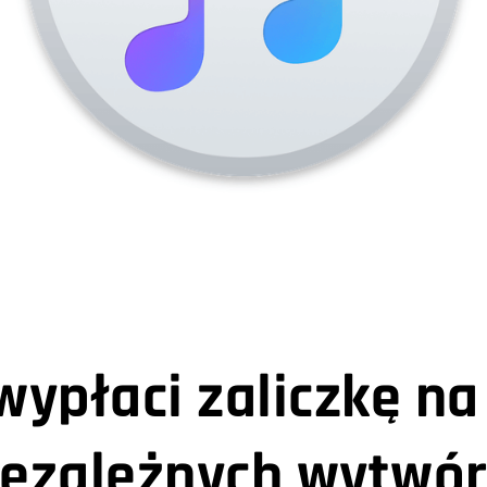
wypłaci zaliczkę na
iezależnych wytwór