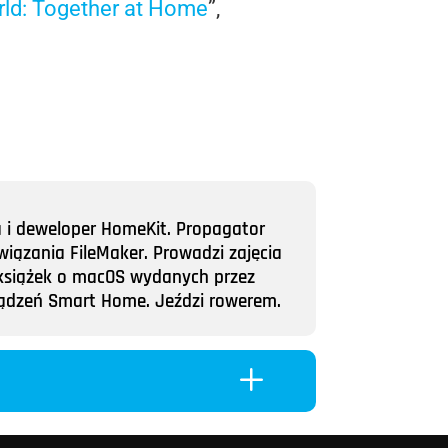
ld: Together at Home
”,
a i deweloper HomeKit. Propagator
wiązania FileMaker. Prowadzi zajęcia
ii książek o macOS wydanych przez
rządzeń Smart Home. Jeździ rowerem.
L