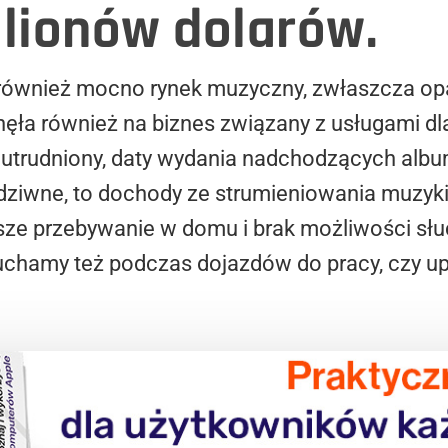
ilionów dolarów.
 również mocno rynek muzyczny, zwłaszcza op
ynęła również na biznes związany z usługami 
 utrudniony, daty wydania nadchodzących alb
 dziwne, to dochody ze strumieniowania muzyki
ze przebywanie w domu i brak możliwości sł
uchamy też podczas dojazdów do pracy, czy u