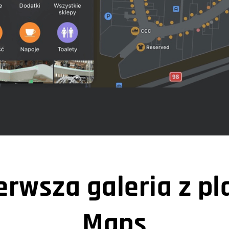
ierwsza galeria z p
Maps