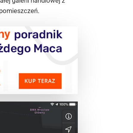
ej galerii handlowej z
h pomieszczeń.