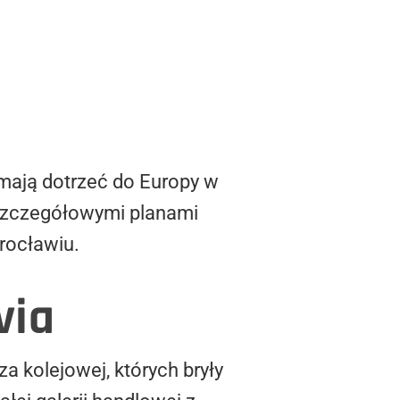
mają dotrzeć do Europy w
e szczegółowymi planami
rocławiu.
via
za kolejowej, których bryły