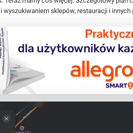
. Teraz mamy coś więcej. Szczegółowy plan cał
i wyszukiwaniem sklepów, restauracji i innyc