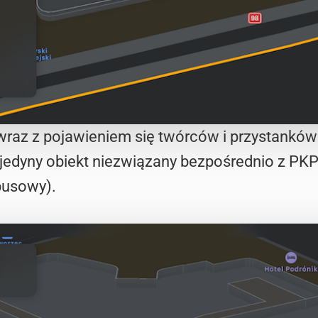
wraz z pojawieniem się twórców i przystanków 
o jedyny obiekt niezwiązany bezpośrednio z P
busowy).