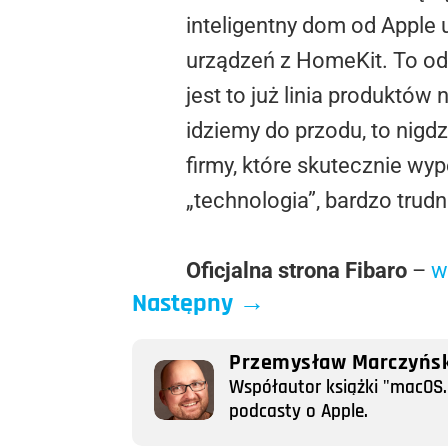
inteligentny dom od Apple 
urządzeń z HomeKit. To odp
jest to już linia produktów
idziemy do przodu, to nigdz
firmy, które skutecznie wy
„technologia”, bardzo tru
Oficjalna strona Fibaro
–
w
Następny
→
Przemysław Marczyńsk
Współautor książki "macOS. 
podcasty o Apple.