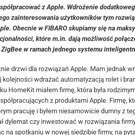
współpracować z Apple. Wdrożenie dodatkowe
ego zainteresowania użytkowników tym rozwią
 Apple. Obecnie w FIBARO skupiamy się na mak
cjonalności, które m.in. dają możliwość połąc
i ZigBee w ramach jednego systemu inteligent
nie drzwi dla rozwiązań Apple. Mam jednak wraż
j kolejności wdrażać automatyzacją rolet i bra
sku HomeKit miałem firmę, która była rodzim
półpracujących z produktami Apple. Firmę, kt
rym pracuję i byłem niesamowicie dumny z teg
ał dylemat czy inwestować w rozwiązania firmy
na spotkaniu w nowej siedzibie firmy, na pyt