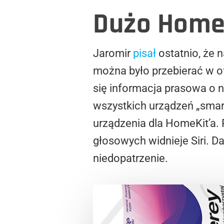
Dużo HomeKi
Jaromir
pisał
ostatnio, że 
można było przebierać w of
się informacja prasowa o n
wszystkich urządzeń „smar
urządzenia dla HomeKit’a.
głosowych widnieje Siri. D
niedopatrzenie.