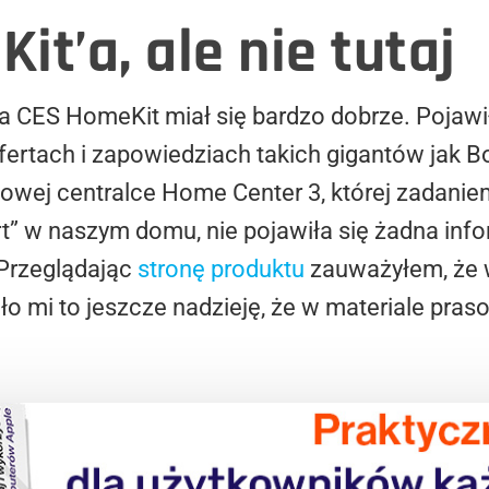
t’a, ale nie tutaj
na CES HomeKit miał się bardzo dobrze. Pojawi
ertach i zapowiedziach takich gigantów jak B
owej centralce Home Center 3, której zadaniem
t” w naszym domu, nie pojawiła się żadna inf
 Przeglądając
stronę produktu
zauważyłem, że 
ało mi to jeszcze nadzieję, że w materiale pra