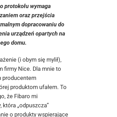
go protokołu wymaga
zaniem oraz przejścia
symalnym dopracowaniu do
zenia urządzeń opartych na
nego domu.
enie (i obym się mylił),
m firmy Nice. Dla mnie to
ym producentem
órej produktom ufałem. To
o, że Fibaro mi
, która „odpuszcza”
anie o produkty wspierające