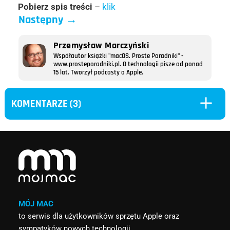
Pobierz spis treści
–
klik
Następny
→
Przemysław Marczyński
Współautor książki "macOS. Proste Poradniki" -
www.prosteporadniki.pl. O technologii pisze od ponad
15 lat. Tworzył podcasty o Apple.
L
KOMENTARZE (3)
MÓJ MAC
to serwis dla użytkowników sprzętu Apple oraz
sympatyków nowych technologii.