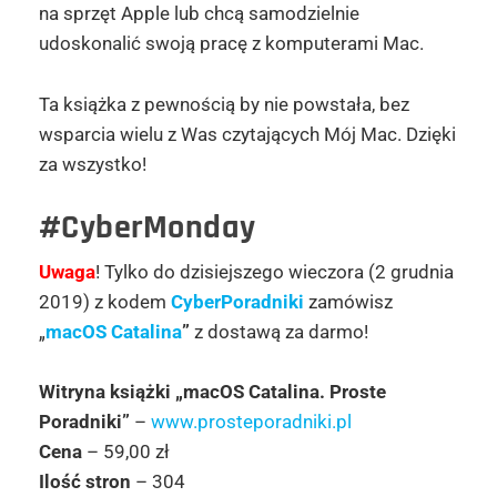
na sprzęt Apple lub chcą samodzielnie
udoskonalić swoją pracę z komputerami Mac.
Ta książka z pewnością by nie powstała, bez
wsparcia wielu z Was czytających Mój Mac. Dzięki
za wszystko!
#CyberMonday
Uwaga
! Tylko do dzisiejszego wieczora (2 grudnia
2019) z kodem
CyberPoradniki
zamówisz
„
macOS Catalina
”
z dostawą za darmo!
Witryna książki „macOS Catalina. Proste
Poradniki”
–
www.prosteporadniki.pl
Cena
– 59,00 zł
Ilość stron
– 304