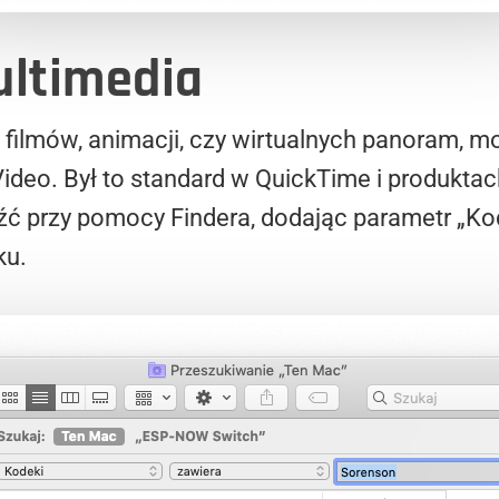
ltimedia
ę filmów, animacji, czy wirtualnych panoram, m
deo. Był to standard w QuickTime i produktac
źć przy pomocy Findera, dodając parametr „Kod
ku.