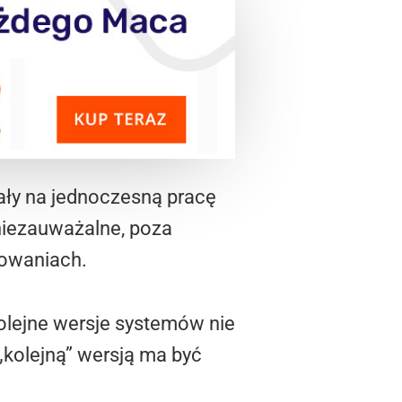
ały na jednoczesną pracę
 niezauważalne, poza
sowaniach.
kolejne wersje systemów nie
„kolejną” wersją ma być