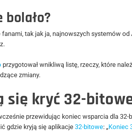
e bolało?
ie fanami, tak jak ja, najnowszych systemów od
z.
o
przygotował wnikliwą listę, rzeczy, które nale
dzące zmiany.
 się kryć 32-bitow
wcześnie przewidując koniec wsparcia dla 32-
ić gdzie kryją się aplikacje
32-bitowe
: „
Koniec 