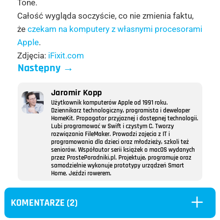
Tone.
Całość wygląda soczyście, co nie zmienia faktu,
że
czekam na komputery z własnymi procesorami
Apple
.
Zdjęcia:
iFixit.com
Następny
→
Jaromir Kopp
Użytkownik komputerów Apple od 1991 roku.
Dziennikarz technologiczny, programista i deweloper
HomeKit. Propagator przyjaznej i dostępnej technologii.
Lubi programować w Swift i czystym C. Tworzy
rozwiązania FileMaker. Prowadzi zajęcia z IT i
programowania dla dzieci oraz młodzieży, szkoli też
seniorów. Współautor serii książek o macOS wydanych
przez ProstePoradniki.pl. Projektuje, programuje oraz
samodzielnie wykonuje prototypy urządzeń Smart
Home. Jeździ rowerem.
L
KOMENTARZE (2)