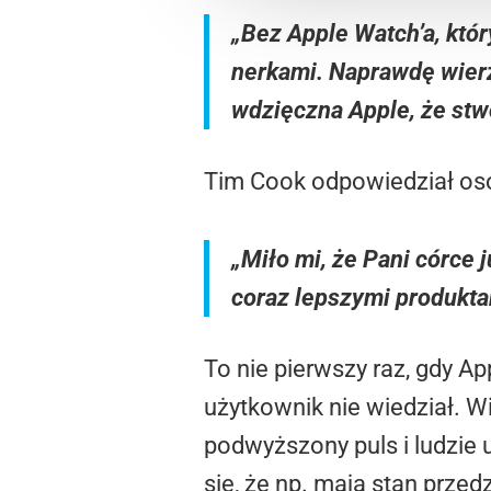
„Bez Apple Watch’a, któ
nerkami. Naprawdę wierz
wdzięczna Apple, że stwo
Tim Cook odpowiedział oso
„Miło mi, że Pani córce j
coraz lepszymi produkta
To nie pierwszy raz, gdy Ap
użytkownik nie wiedział. 
podwyższony puls i ludzie u
się, że np. mają stan prze