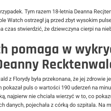
i przypadek. Tym razem 18-letnia Deanna Recj
ple Watch ostrzegł ją przed zbyt wysokim pul
na czas stwierdzić, że dziewczyna cierpi na ni
ch pomaga w wykry
Deanny Recktenwald
ld z Florydy była przekonana, że jej zdrowie j
h pokazał puls o wartości 190 uderzeń na minut
rką, najpierw nie chciała wierzyć w to, co pok
h danych, pojechała z córką do szpitala. Na mi