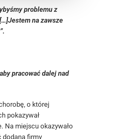
yłybyśmy problemu z
. […]Jestem na zawsze
”.
, aby pracować dalej nad
chorobę, o której
tch pokazywał
źle. Na miejscu okazywało
ć dodana firmy