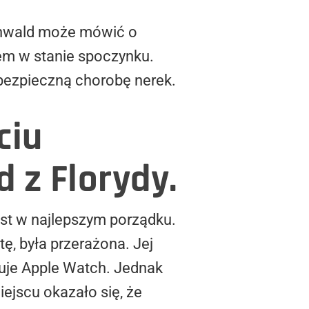
tenwald może mówić o
sem w stanie spoczynku.
ebezpieczną chorobę nerek.
ciu
 z Florydy.
est w najlepszym porządku.
ę, była przerażona. Jej
azuje Apple Watch. Jednak
ejscu okazało się, że