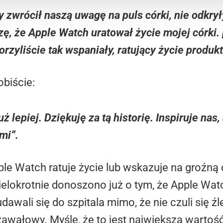
ry zwrócił naszą uwagę na puls córki, nie odkr
ę, że Apple Watch uratował życie mojej córki
rzyliście tak wspaniały, ratujący życie produkt
biście:
uż lepiej. Dziękuję za tą historię. Inspiruje nas
mi”.
ple Watch ratuje życie lub wskazuje na groźną 
Wielokrotnie donoszono już o tym, że Apple Wa
dawali się do szpitala mimo, że nie czuli się 
dzawałowy. Myślę, że to jest największa wartoś