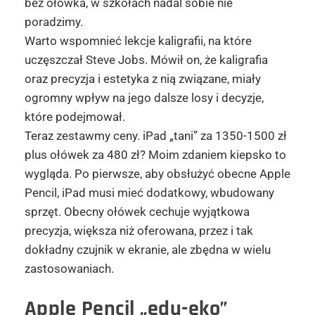
bez ołówka, w szkołach nadal sobie nie
poradzimy.
Warto wspomnieć lekcje kaligrafii, na które
uczęszczał Steve Jobs. Mówił on, że kaligrafia
oraz precyzja i estetyka z nią związane, miały
ogromny wpływ na jego dalsze losy i decyzje,
które podejmował.
Teraz zestawmy ceny. iPad „tani” za 1350-1500 zł
plus ołówek za 480 zł? Moim zdaniem kiepsko to
wygląda. Po pierwsze, aby obsłużyć obecne Apple
Pencil, iPad musi mieć dodatkowy, wbudowany
sprzęt. Obecny ołówek cechuje wyjątkowa
precyzja, większa niż oferowana, przez i tak
dokładny czujnik w ekranie, ale zbędna w wielu
zastosowaniach.
Apple Pencil „edu-eko”