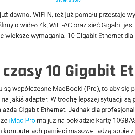
15 lutego 2018
już dawno. WiFi N, też już pomału przestaje 
my o wideo 4k, WiFi-AC oraz sieć Gigabit jest
cze większe wymagania. 10 Gigabit Ethernet d
czasy 10 Gigabit E
u są współczesne MacBooki (Pro), to aby się p
 na jakiś adapter. W trochę lepszej sytuacji s
iazda Gigabit Ethernet. Jednak dla profesjonal
 że
iMac Pro
ma już na pokładzie kartę 10GBA
 komputerach pamięci masowe radzą sobie z t