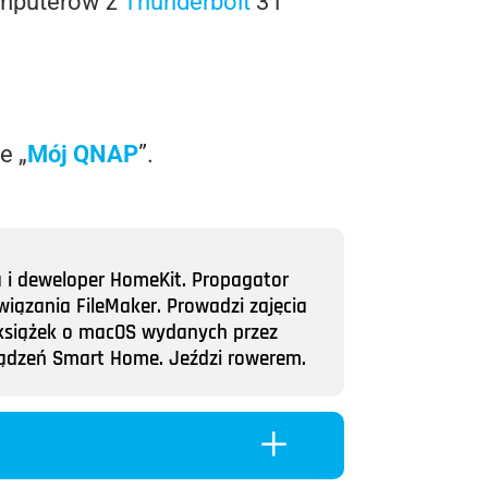
komputerów z
Thunderbolt
3 i
e „
Mój QNAP
”.
a i deweloper HomeKit. Propagator
wiązania FileMaker. Prowadzi zajęcia
ii książek o macOS wydanych przez
rządzeń Smart Home. Jeździ rowerem.
L