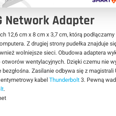
G Network Adapter
ch 12,6 cm x 8 cm x 3,7 cm, którą podłączam
omputera. Z drugiej strony pudełka znajduje si
nież wolniejsze sieci. Obudowa adaptera wyk
 otworów wentylacyjnych. Dzięki czemu nie 
ie bezgłośna. Zasilanie odbywa się z magistral
centymetrowy kabel
Thunderbolt
3. Pewną wadą
lt
.