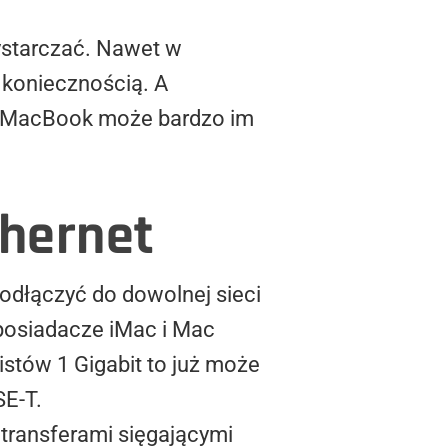
wystarczać. Nawet w
 koniecznością. A
la MacBook może bardzo im
thernet
odłączyć do dowolnej sieci
ą posiadacze iMac i Mac
istów 1 Gigabit to już może
SE-T.
ransferami sięgającymi