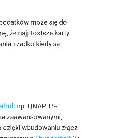
 podatków może się do
ę, że najptostsze karty
nia, rzadko kiedy są
rbolt
np. QNAP TS-
 one zaawansowanymi,
o dzięki wbudowaniu złącz