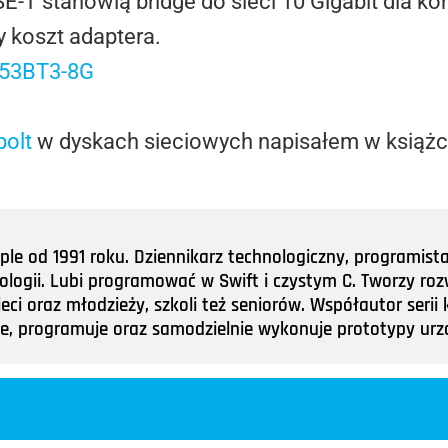
-T stanowią bridge do sieci 10 Gigabit dla 
 koszt adaptera.
bolt
w dyskach sieciowych napisałem w książc
e od 1991 roku. Dziennikarz technologiczny, programist
nologii. Lubi programować w Swift i czystym C. Tworzy roz
ieci oraz młodzieży, szkoli też seniorów. Współautor ser
tuje, programuje oraz samodzielnie wykonuje prototypy u