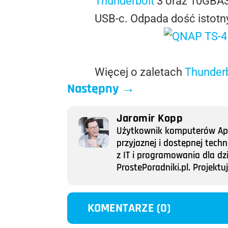
Thunderbolt
3 oraz 10GBASE
USB-c. Odpada dość istotny
Więcej o zaletach
Thunder
Następny
→
Jaromir Kopp
Użytkownik komputerów Appl
przyjaznej i dostępnej tech
z IT i programowania dla dz
ProstePoradniki.pl. Projek
KOMENTARZE (0)