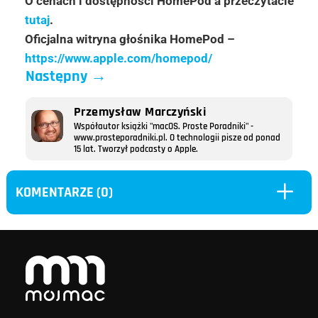
O cenach i dostępności HomePod’a przeczytacie
tutaj
.
Oficjalna witryna głośnika HomePod –
https://www.apple.com/homepod/
Następny
→
Przemysław Marczyński
Współautor książki "macOS. Proste Poradniki" -
www.prosteporadniki.pl. O technologii pisze od ponad
15 lat. Tworzył podcasty o Apple.
L
KOMENTARZE (0)