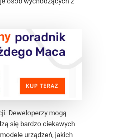
ncje osób wychodzących z
cji. Deweloperzy mogą
dzą się bardzo ciekawych
 modele urządzeń, jakich