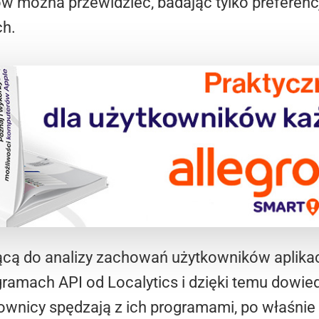
ów można przewidzieć, badając tylko prefere
ch.
użącą do analizy zachowań użytkowników aplika
amach API od Localytics i dzięki temu dowie
tkownicy spędzają z ich programami, po właśnie