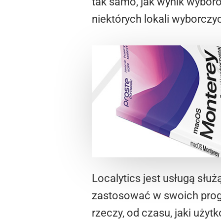
tak samo, jak wynik wybor
niektórych lokali wyborczy
Localytics jest usługą sł
zastosować w swoich progr
rzeczy, od czasu, jaki uży