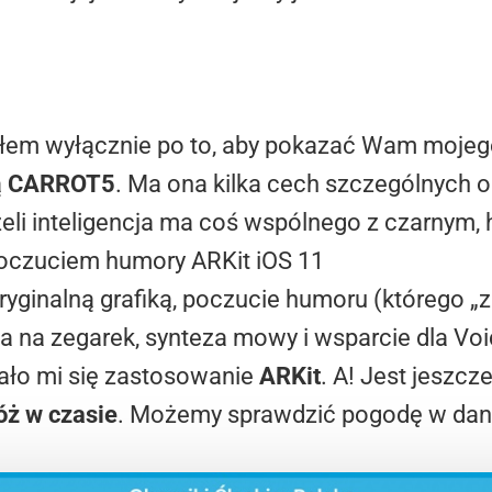
ałem wyłącznie po to, aby pokazać Wam mojeg
ą
CARROT5
. Ma ona kilka cech szczególnych 
Jeżeli inteligencja ma coś wspólnego z czarnym
yginalną grafiką, poczucie humoru (którego 
cja na zegarek, synteza mowy i wsparcie dla V
ało mi się zastosowanie
ARKit
. A! Jest jeszc
óż w czasie
. Możemy sprawdzić pogodę w dan