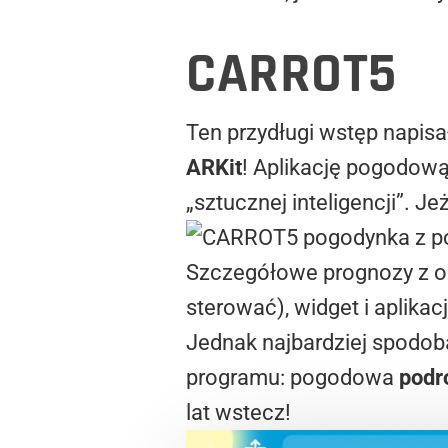
CARROT5
Ten przydługi wstęp napis
ARKit
! Aplikację pogodow
„sztucznej inteligencji”. 
Szczegółowe prognozy z or
sterować), widget i aplika
Jednak najbardziej spodob
programu: pogodowa
podr
lat wstecz!