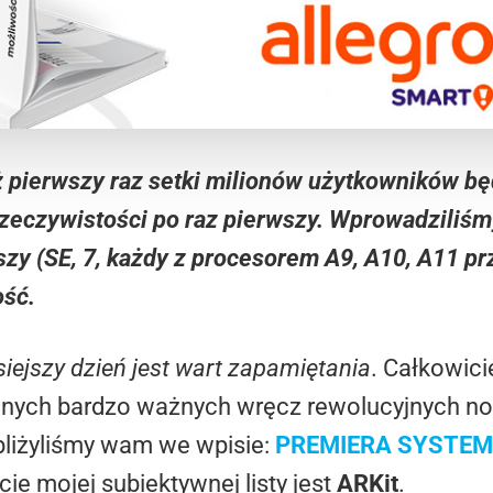
aż pierwszy raz setki milionów użytkowników b
eczywistości po raz pierwszy. Wprowadziliśmy
y (SE, 7, każdy z procesorem A9, A10, A11 przy
ść.
siejszy dzień jest wart zapamiętania
. Całkowici
 innych bardzo ważnych wręcz rewolucyjnych n
ybliżyliśmy wam we wpisie:
PREMIERA SYSTEMU
cie mojej subiektywnej listy jest
ARKit
.