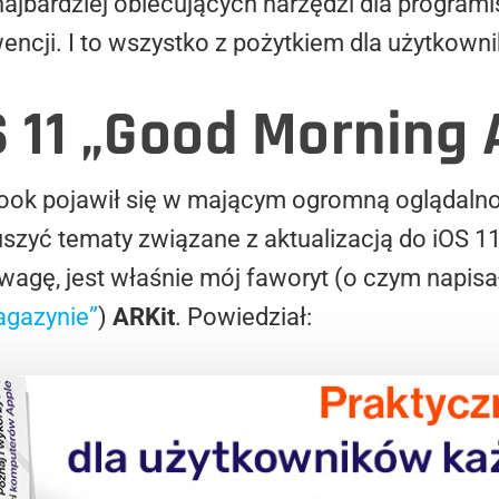
najbardziej obiecujących narzędzi dla program
encji. I to wszystko z pożytkiem dla użytkowni
S 11 „Good Morning
Cook pojawił się w mającym ogromną oglądaln
szyć tematy związane z aktualizacją do iOS 11.
uwagę, jest właśnie mój faworyt (o czym napi
gazynie”
)
ARKit
. Powiedział: