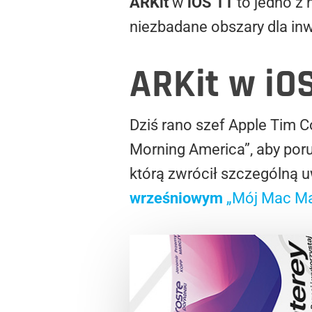
ARKit
w
iOS 11
to jedno z 
niezbadane obszary dla inw
ARKit w iO
Dziś rano szef Apple Tim 
Morning America”, aby poru
którą zwrócił szczególną 
wrześniowym
„Mój Mac Ma