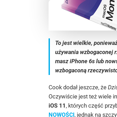
To jest wielkie, poniew
używania wzbogaconej rz
masz iPhone 6s lub nowsz
wzbogaconą rzeczywisto
Cook dodał jeszcze, że
Dzi
Oczywiście jest też wiele
iOS 11
, których część prz
NOWOŚCI
, jednak na szczy