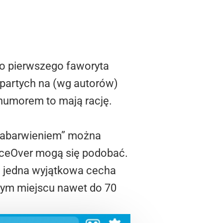
o pierwszego faworyta
opartych na (wg autorów)
, humorem to mają rację.
„zabarwieniem” można
oiceOver mogą się podobać.
ze jedna wyjątkowa cecha
ym miejscu nawet do 70