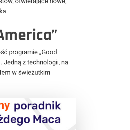
istów, otwierające nowe,
ka.
 America”
ość programie „Good
 Jedną z technologii, na
sałem w świeżutkim