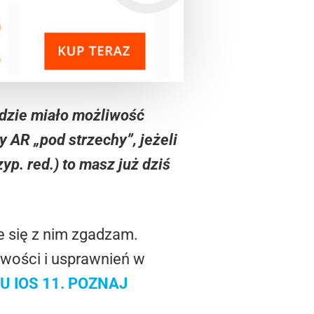
ędzie miało możliwość
 AR „pod strzechy”, jeżeli
p. red.) to masz już dziś
e się z nim zgadzam.
owości i usprawnień w
 IOS 11. POZNAJ